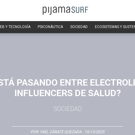
EB Y TECNOLOGÍA
PSICONÁUTICA
SOCIEDAD
ECOSISTEMAS Y SUSTE
STÁ PASANDO ENTRE ELECTROLI
INFLUENCERS DE SALUD?
SOCIEDAD
POR:
YAEL ZÁRATE QUEZADA
- 10/13/2025