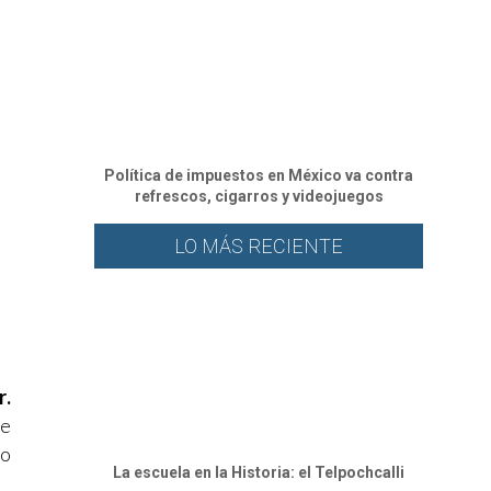
Política de impuestos en México va contra
refrescos, cigarros y videojuegos
LO MÁS RECIENTE
r.
se
so
La escuela en la Historia: el Telpochcalli