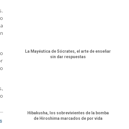
s.
io
la
en
La Mayéutica de Sócrates, el arte de enseñar
 o
sin dar respuestas
or
io
s,
jo
Hibakusha, los sobrevivientes de la bomba
de Hiroshima marcados de por vida
es