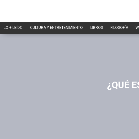
LO + LEÍDO
CULTURA Y ENTRETENIMIENTO
LIBROS
FILOSOFÍA
W
¿QUÉ E