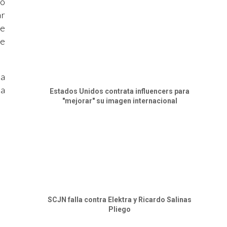
do
ar
de
te
la
la
Estados Unidos contrata influencers para
"mejorar" su imagen internacional
SCJN falla contra Elektra y Ricardo Salinas
Pliego