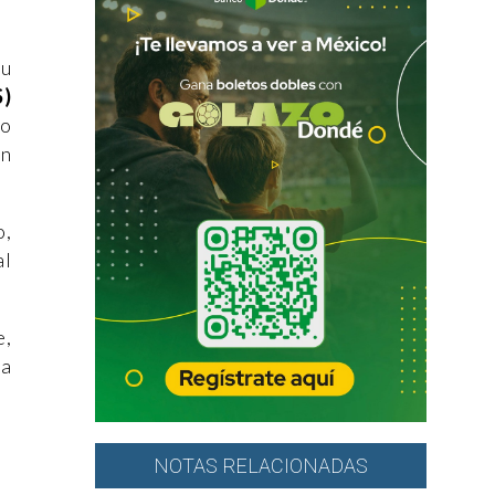
su
S)
to
en
o,
al
e,
ra
NOTAS RELACIONADAS