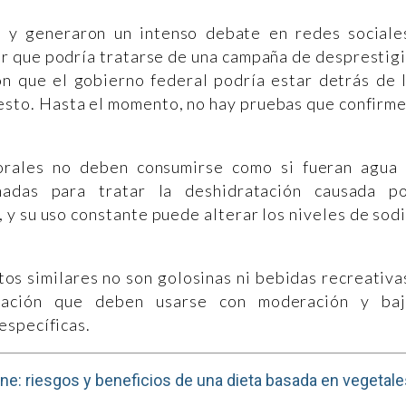
e y generaron un intenso debate en redes sociale
r que podría tratarse de una campaña de desprestig
on que el gobierno federal podría estar detrás de 
uesto. Hasta el momento, no hay pruebas que confirm
 orales no deben consumirse como si fueran agua
ñadas para tratar la deshidratación causada p
 y su uso constante puede alterar los niveles de sod
tos similares no son golosinas ni bebidas recreativa
atación que deben usarse con moderación y ba
específicas.
arne: riesgos y beneficios de una dieta basada en vegetal