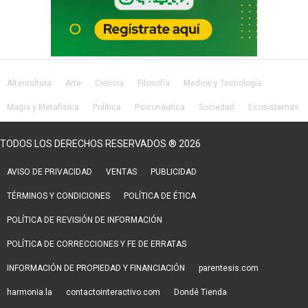
Altercultura
Arte
Ciencia
Filosofía
Medios y Tecnología
Magia y Metafísica
Política
Psiconáutica
Sociedad
Ecosistemas
Salud
Lifestyle
TODOS LOS DERECHOS RESERVADOS ® 2026
AVISO DE PRIVACIDAD
VENTAS
PUBLICIDAD
TÉRMINOS Y CONDICIONES
POLÍTICA DE ÉTICA
POLÍTICA DE REVISIÓN DE INFORMACIÓN
POLÍTICA DE CORRECCIONES Y FE DE ERRATAS
INFORMACIÓN DE PROPIEDAD Y FINANCIACIÓN
parentesis.com
harmonia.la
contactointeractivo.com
Dondé Tienda