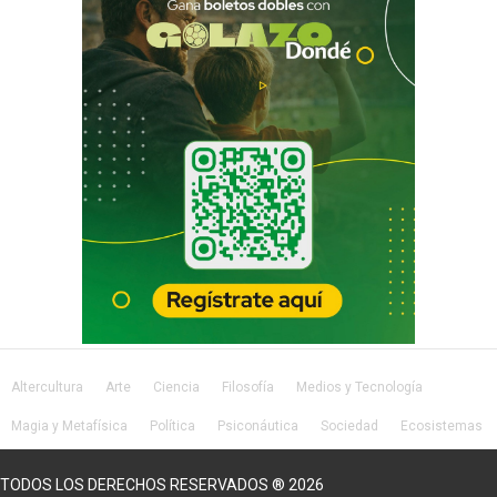
Altercultura
Arte
Ciencia
Filosofía
Medios y Tecnología
Magia y Metafísica
Política
Psiconáutica
Sociedad
Ecosistemas
Salud
Lifestyle
TODOS LOS DERECHOS RESERVADOS ® 2026