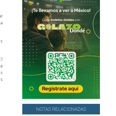
de
ra
as
El
na
as
as
NOTAS RELACIONADAS