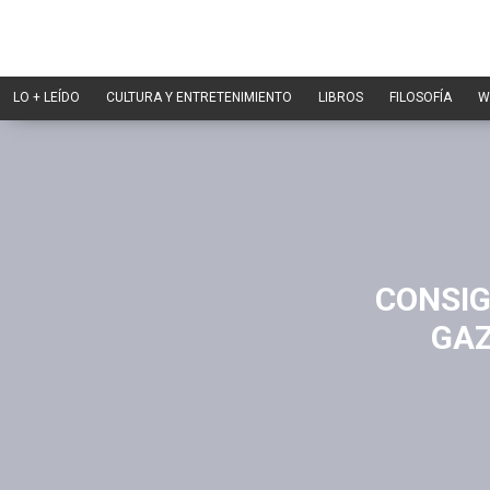
LO + LEÍDO
CULTURA Y ENTRETENIMIENTO
LIBROS
FILOSOFÍA
W
CONSIG
GAZ