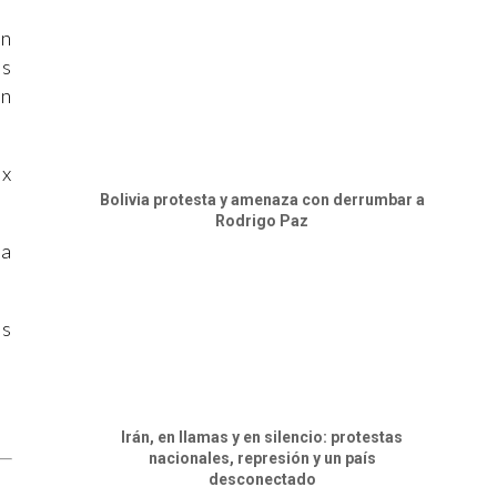
ón
es
ín
ix
Bolivia protesta y amenaza con derrumbar a
Rodrigo Paz
 a
os
Irán, en llamas y en silencio: protestas
nacionales, represión y un país
desconectado