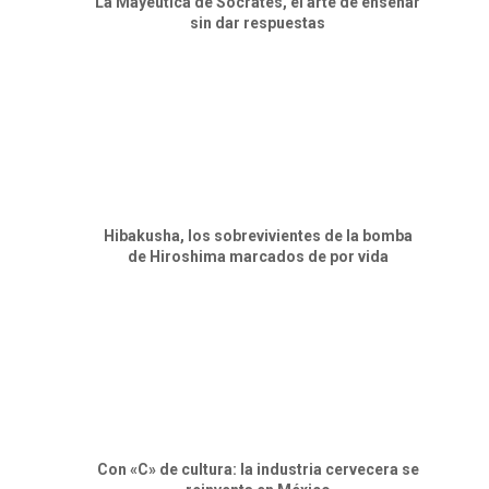
La Mayéutica de Sócrates, el arte de enseñar
sin dar respuestas
Hibakusha, los sobrevivientes de la bomba
de Hiroshima marcados de por vida
Con «C» de cultura: la industria cervecera se