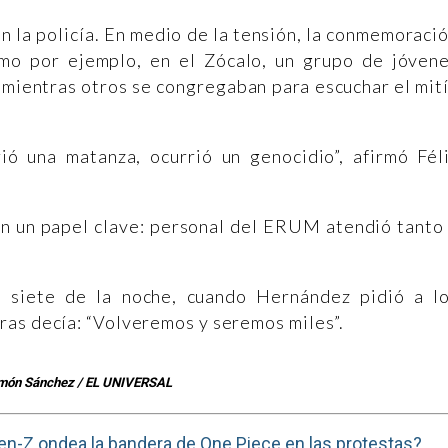
 la policía. En medio de la tensión, la conmemoraci
mo por ejemplo, en el Zócalo, un grupo de jóven
 mientras otros se congregaban para escuchar el mit
ó una matanza, ocurrió un genocidio”, afirmó Fél
on un papel clave: personal del ERUM atendió tanto
 siete de la noche, cuando Hernández pidió a l
ras decía: “Volveremos y seremos miles”.
món Sánchez / EL UNIVERSAL
en-Z ondea la bandera de One Piece en las protestas?