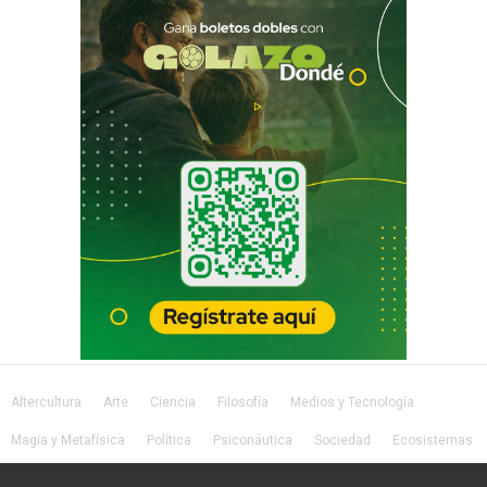
Altercultura
Arte
Ciencia
Filosofía
Medios y Tecnología
Magia y Metafísica
Política
Psiconáutica
Sociedad
Ecosistemas
Salud
Lifestyle