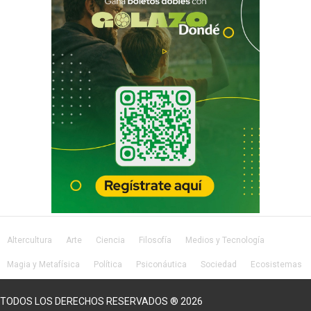
Altercultura
Arte
Ciencia
Filosofía
Medios y Tecnología
Magia y Metafísica
Política
Psiconáutica
Sociedad
Ecosistemas
Salud
Lifestyle
TODOS LOS DERECHOS RESERVADOS ® 2026