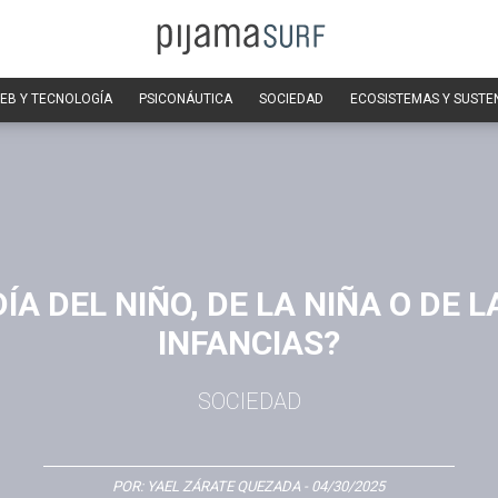
EB Y TECNOLOGÍA
PSICONÁUTICA
SOCIEDAD
ECOSISTEMAS Y SUSTE
DÍA DEL NIÑO, DE LA NIÑA O DE L
INFANCIAS?
SOCIEDAD
POR:
YAEL ZÁRATE QUEZADA
- 04/30/2025