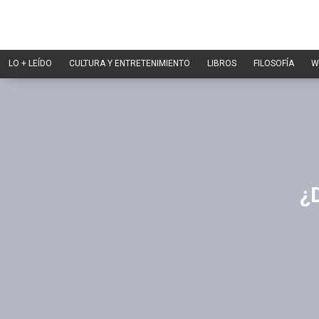
LO + LEÍDO
CULTURA Y ENTRETENIMIENTO
LIBROS
FILOSOFÍA
W
¿