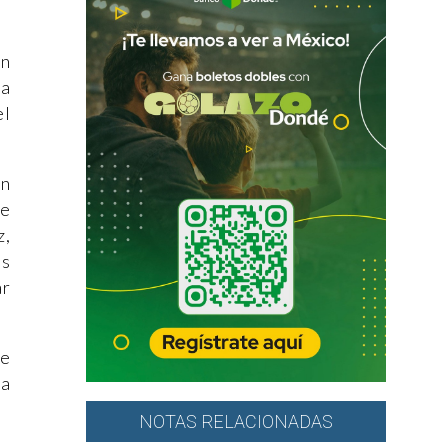
ón
 a
el
En
de
z,
es
ar
ue
ía
NOTAS RELACIONADAS