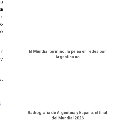
ta
la
ar
to
ho
ir
El Mundial terminó, la pelea en redes por
Argentina no
 y
s,
s
Radiografía de Argentina y España: el final
del Mundial 2026