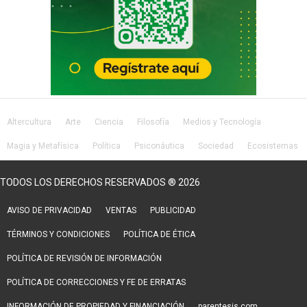
Altercultura
Arte
Ciencia
Filosofía
Medios y Tecnología
Magia y Metafísica
Política
Psiconáutica
Sociedad
Ecosistemas
Salud
Lifestyle
TODOS LOS DERECHOS RESERVADOS ® 2026
AVISO DE PRIVACIDAD
VENTAS
PUBLICIDAD
TÉRMINOS Y CONDICIONES
POLÍTICA DE ÉTICA
POLÍTICA DE REVISIÓN DE INFORMACIÓN
POLÍTICA DE CORRECCIONES Y FE DE ERRATAS
INFORMACIÓN DE PROPIEDAD Y FINANCIACIÓN
parentesis.com