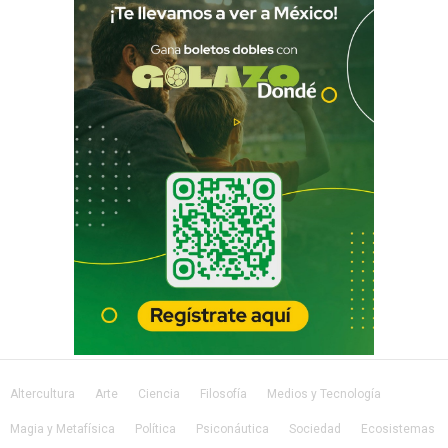
Altercultura
Arte
Ciencia
Filosofía
Medios y Tecnología
Magia y Metafísica
Política
Psiconáutica
Sociedad
Ecosistemas