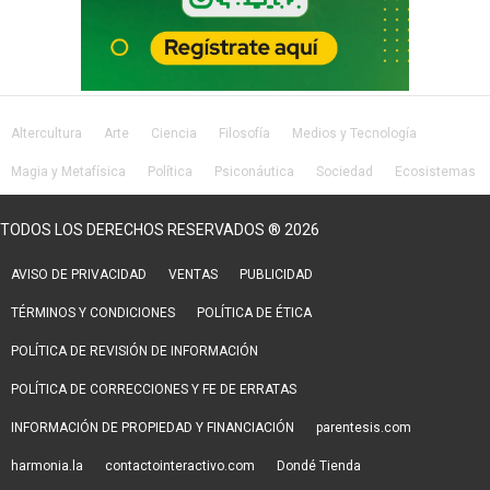
Altercultura
Arte
Ciencia
Filosofía
Medios y Tecnología
Magia y Metafísica
Política
Psiconáutica
Sociedad
Ecosistemas
Salud
Lifestyle
TODOS LOS DERECHOS RESERVADOS ® 2026
AVISO DE PRIVACIDAD
VENTAS
PUBLICIDAD
TÉRMINOS Y CONDICIONES
POLÍTICA DE ÉTICA
POLÍTICA DE REVISIÓN DE INFORMACIÓN
POLÍTICA DE CORRECCIONES Y FE DE ERRATAS
INFORMACIÓN DE PROPIEDAD Y FINANCIACIÓN
parentesis.com
harmonia.la
contactointeractivo.com
Dondé Tienda