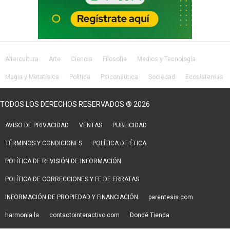
Altercultura
Arte
Ciencia
Filosofía
Medios y Tecnología
Magia y Metafísica
Política
Psiconáutica
Sociedad
Ecosistemas
Salud
Lifestyle
TODOS LOS DERECHOS RESERVADOS ® 2026
AVISO DE PRIVACIDAD
VENTAS
PUBLICIDAD
TÉRMINOS Y CONDICIONES
POLÍTICA DE ÉTICA
POLÍTICA DE REVISIÓN DE INFORMACIÓN
POLÍTICA DE CORRECCIONES Y FE DE ERRATAS
INFORMACIÓN DE PROPIEDAD Y FINANCIACIÓN
parentesis.com
harmonia.la
contactointeractivo.com
Dondé Tienda