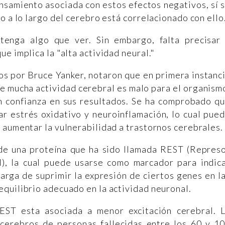
nsamiento asociada con estos efectos negativos, sí 
o a lo largo del cerebro está correlacionado con ello
tenga algo que ver. Sin embargo, falta precisar
e implica la "alta actividad neural."
os por Bruce Yanker, notaron que en primera instanc
ue mucha actividad cerebral es malo para el organism
n confianza en sus resultados. Se ha comprobado q
ar estrés oxidativo y neuroinflamación, lo cual pue
 aumentar la vulnerabilidad a trastornos cerebrales.
a de una proteína que ha sido llamada REST (Repres
l), la cual puede usarse como marcador para indic
arga de suprimir la expresión de ciertos genes en l
quilibrio adecuado en la actividad neuronal.
EST esta asociada a menor excitación cerebral. 
cerebros de personas fallecidas entre los 60 y 1