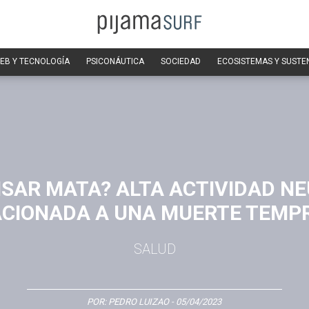
EB Y TECNOLOGÍA
PSICONÁUTICA
SOCIEDAD
ECOSISTEMAS Y SUSTE
SAR MATA? ALTA ACTIVIDAD N
ACIONADA A UNA MUERTE TEMP
SALUD
POR:
PEDRO LUIZAO
- 05/04/2023