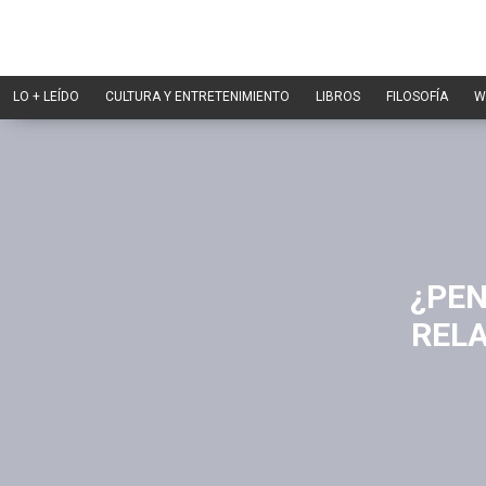
LO + LEÍDO
CULTURA Y ENTRETENIMIENTO
LIBROS
FILOSOFÍA
W
¿PEN
REL