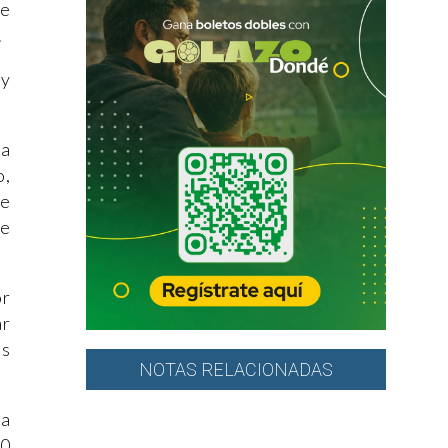
se
.
 y
ia
o,
ue
de
or
ar
as
NOTAS RELACIONADAS
La
00