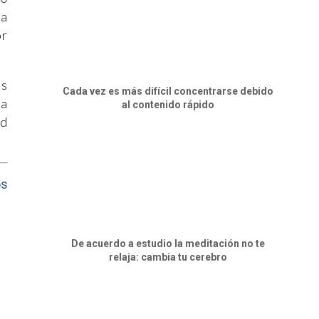
ta
or
as
Cada vez es más difícil concentrarse debido
la
al contenido rápido
ad
os
De acuerdo a estudio la meditación no te
relaja: cambia tu cerebro