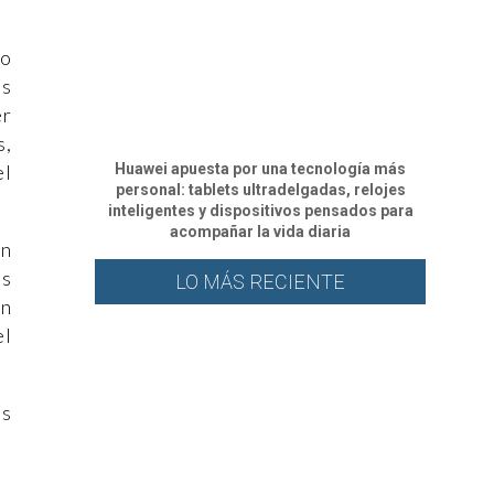
do
os
er
s,
el
Huawei apuesta por una tecnología más
personal: tablets ultradelgadas, relojes
inteligentes y dispositivos pensados para
acompañar la vida diaria
én
as
LO MÁS RECIENTE
en
el
es