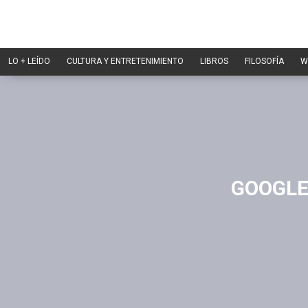
LO + LEÍDO
CULTURA Y ENTRETENIMIENTO
LIBROS
FILOSOFÍA
W
GOOGLE