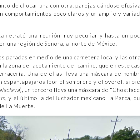
unto de chocar una con otra, parejas dándose efusiv
en comportamientos poco claros y un amplio y varia
ica retrató una reunión muy peculiar y hasta un po
n una región de Sonora, al norte de México.
s paradas en medio de una carretera local y las otr
n la zona del acotamiento del camino, que en este ca
erracería. Una de ellas lleva una máscara de homb
n espantapájaros (por el sombrero y el overol, si bi
alaclava
), un tercero lleva una máscara de "Ghostface
am
, y el último la del luchador mexicano La Parca, q
de La Muerte.