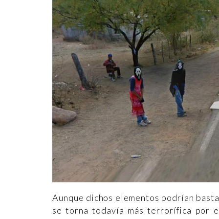
Aunque dichos elementos podrían bastar
se torna todavía más terrorífica por 