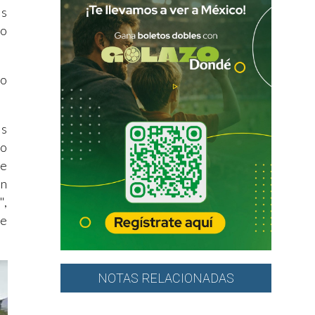
as
do
co
as
so
re
en
",
ue
NOTAS RELACIONADAS