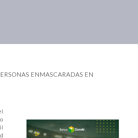
 PERSONAS ENMASCARADAS EN
el
so
il
ad