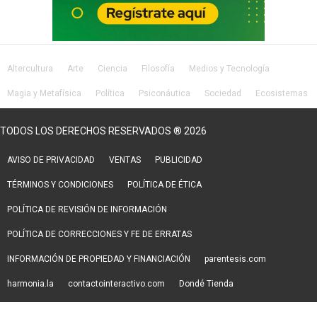
Altercultura
Arte
Ciencia
Filosofía
Medios y Tecnología
Magia y Metafísica
Política
Psiconáutica
Sociedad
Ecosistemas
Salud
Lifestyle
TODOS LOS DERECHOS RESERVADOS ® 2026
AVISO DE PRIVACIDAD
VENTAS
PUBLICIDAD
TÉRMINOS Y CONDICIONES
POLÍTICA DE ÉTICA
POLÍTICA DE REVISIÓN DE INFORMACIÓN
POLÍTICA DE CORRECCIONES Y FE DE ERRATAS
INFORMACIÓN DE PROPIEDAD Y FINANCIACIÓN
parentesis.com
harmonia.la
contactointeractivo.com
Dondé Tienda