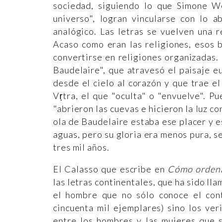
sociedad, siguiendo lo que Simone We
universo", logran vincularse con lo 
analógico. Las letras se vuelven una 
Acaso como eran las religiones, esos 
convertirse en religiones organizadas. 
Baudelaire", que atravesó el paisaje 
desde el cielo al corazón y que trae e
Vṛtra, el que "oculta" o "envuelve". P
"abrieron las cuevas e hicieron la luz co
ola de Baudelaire estaba ese placer y e
aguas, pero su gloria era menos pura, 
tres mil años.
El Calasso que escribe en
Cómo ordena
las letras continentales, que ha sido lla
el hombre que no sólo conoce el cont
cincuenta mil ejemplares) sino los ver
entre los hombres y las mujeres que 