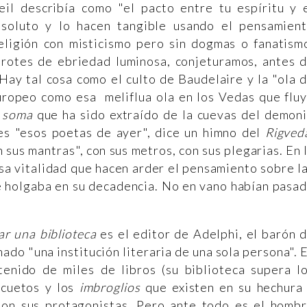
il describía como "el pacto entre tu espíritu y 
absoluto y lo hacen tangible usando el pensamien
religión con misticismo pero sin dogmas o fanatism
brotes de ebriedad luminosa, conjeturamos, antes 
Hay tal cosa como el culto de Baudelaire y la "ola 
europeo como esa meliflua ola en los Vedas que flu
l
soma
que ha sido extraído de la cuevas del demon
ues "esos poetas de ayer", dice un himno del
Rigved
n sus mantras", con sus metros, con sus plegarias. En 
sa vitalidad que hacen arder el pensamiento sobre l
se holgaba en su decadencia. No en vano habían pasa
r una biblioteca
es el editor de Adelphi, el barón 
mado "una institución literaria de una sola persona". 
enido de miles de libros (su biblioteca supera l
icuetos y los
imbroglios
que existen en su hechura
son sus protagonistas. Pero ante todo es el homb