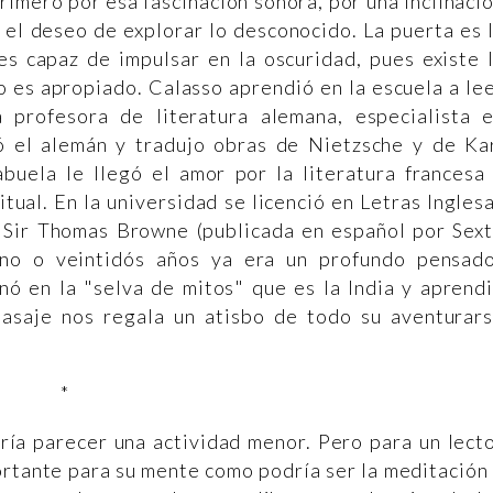
rimero por esa fascinación sonora, por una inclinaci
 el deseo de explorar lo desconocido. La puerta es 
es capaz de impulsar en la oscuridad, pues existe 
 es apropiado. Calasso aprendió en la escuela a le
 profesora de literatura alemana, especialista 
ó el alemán y tradujo obras de Nietzsche y de Ka
buela le llegó el amor por la literatura francesa
itual. En la universidad se licenció en Letras Ingles
de Sir Thomas Browne (publicada en español por Sex
uno o veintidós años ya era un profundo pensad
nó en la "selva de mitos" que es la India y aprend
 pasaje nos regala un atisbo de todo su aventurar
*
ría parecer una actividad menor. Pero para un lect
ortante para su mente como podría ser la meditación