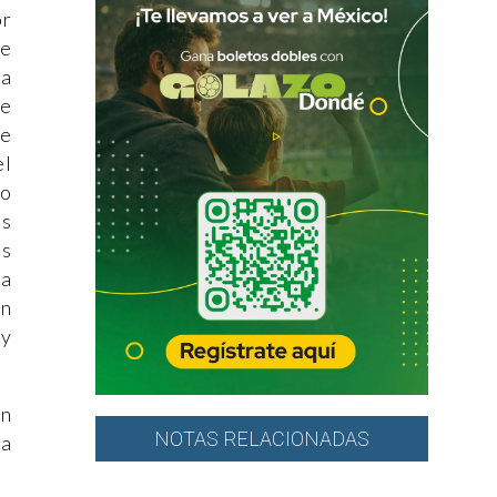
or
te
ra
se
ue
el
ro
es
es
la
en
ay
.
ón
NOTAS RELACIONADAS
la