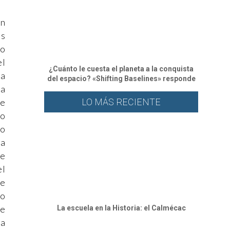
un
os
so
el
¿Cuánto le cuesta el planeta a la conquista
na
del espacio? «Shifting Baselines» responde
na
LO MÁS RECIENTE
ue
mo
do
ca
ue
el
de
lo
de
⁠La escuela en la Historia: el Calmécac
la