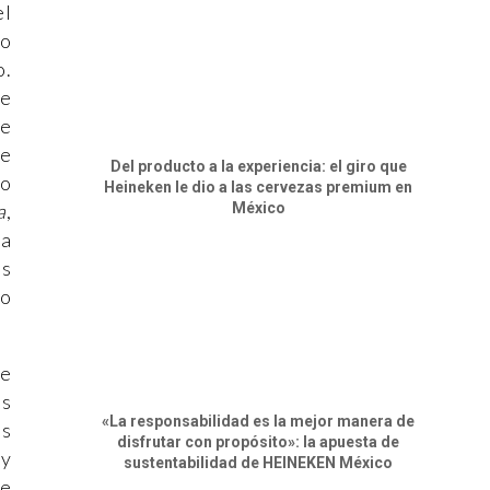
el
to
o.
de
de
ye
Del producto a la experiencia: el giro que
io
Heineken le dio a las cervezas premium en
México
a
,
la
as
do
de
Es
«La responsabilidad es la mejor manera de
os
disfrutar con propósito»: la apuesta de
 y
sustentabilidad de HEINEKEN México
re