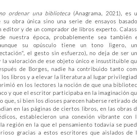
o ordenar una biblioteca
(Anagrama, 2021), es 
 su obra única sino una serie de ensayos basad
n editor y de un comprador de libros experto. Calas
de nuestra época, probablemente sea también 
aunque su opúsculo tiene un tono ligero, u
ectación", el gesto sin esfuerzo), no deja de ser u
 y la valoración de ese objeto único e insustituible q
después de Borges, nadie ha contribuido tanto co
s libros y a elevar la literatura al lugar privilegia
primió en los lectores la noción de que una bibliote
aco y que el escritor participaba en la imaginación q
 que, si bien los dioses parecen haberse retirado d
ian en las páginas de ciertos libros, en las obras 
édicos, establecieron una conexión vibrante con 
n la región en la que el pensamiento todavía se pue
erioso gracias a estos escritores que aislados de 