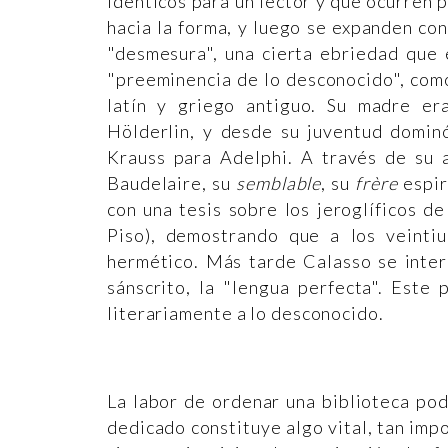
idénticos para un lector y que ocurren p
hacia la forma, y luego se expanden con
"desmesura", una cierta ebriedad que 
"preeminencia de lo desconocido", como
latín y griego antiguo. Su madre era
Hölderlin, y desde su juventud domin
Krauss para Adelphi. A través de su a
Baudelaire, su
semblable
, su
frère
espir
con una tesis sobre los jeroglíficos 
Piso), demostrando que a los veinti
hermético. Más tarde Calasso se inter
sánscrito, la "lengua perfecta". Este
literariamente a lo desconocido.
La labor de ordenar una biblioteca pod
dedicado constituye algo vital, tan imp