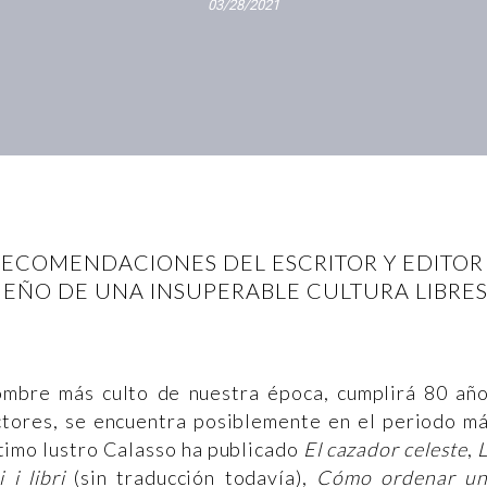
03/28/2021
 RECOMENDACIONES DEL ESCRITOR Y EDITOR
EÑO DE UNA INSUPERABLE CULTURA LIBRE
mbre más culto de nuestra época, cumplirá 80 añ
ectores, se encuentra posiblemente en el periodo m
último lustro Calasso ha publicado
El cazador celeste
,
i i libri
(sin traducción todavía),
Cómo ordenar u