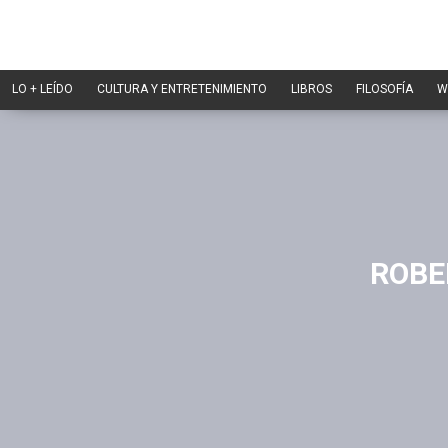
LO + LEÍDO
CULTURA Y ENTRETENIMIENTO
LIBROS
FILOSOFÍA
W
ROBE