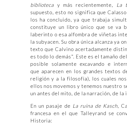
biblioteca
y más recientemente,
La t
supuesto, esto no significa que Calasso
los ha concluido, ya que trabaja simul
constituye un libro único que se va b
laberinto o esa alfombra de viñetas int
la subyacen. Su obra única alcanza ya 
texto que Calvino acertadamente distin
es todo lo demás". Este es el tamaño del
posible solamente excavando e inter
que aparecen en los grandes textos de 
religión y a la filosofía), los cuales n
ellos nos movemos y tenemos nuestro ser.
un antes del mito, de la narración, de l
En un pasaje de
La ruina de Kasch
, C
francesa en el que Talleyrand se conv
Historia: