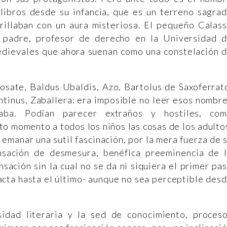
 libros desde su infancia, que es un terreno sagra
brillaban con un aura misteriosa. El pequeño Calas
u padre, profesor de derecho en la Universidad 
medievales que ahora suenan como una constelación 
osate, Baldus Ubaldis, Azo, Bartolus de Saxoferrat
entinus, Zaballera: era imposible no leer esos nombr
gaba. Podían parecer extraños y hostiles, co
to momento a todos los niños las cosas de los adulto
emanar una sutil fascinación, por la mera fuerza de 
nsación de desmesura, benéfica preeminencia de 
sación sin la cual no se da ni siquiera el primer pa
cta hasta el último- aunque no sea perceptible des
idad literaria y la sed de conocimiento, proces