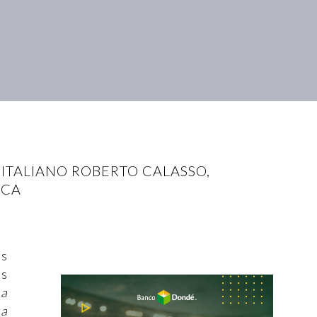
 ITALIANO ROBERTO CALASSO,
SCA
os
ás
La
na