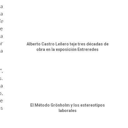
da
la
de
te
 a
ar
Alberto Castro Leñero teje tres décadas de
obra en la exposición Entreredes
ra
",
s.
ra
o,
ue
El Método Grönholm y los estereotipos
us
laborales