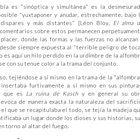
bla es "sinóptica y simultánea" es la desmesura
posible "yuxtaponer y anudar, estrechamente, bajo 
 dispares y más distantes" [Léon Bloy,
El alma 
os comentarios sobre estos permanecen perpetuamen
placer, donde las formas y las fuerzas no alcanzan
 desde siempre expuesta al "terrible peligro de toc
io es aquí un hilo perdido en la urdimbre de la alfomb
se con su tenue color a la trama del conjunto.
o, tejiéndose a sí mismo en la trama de la "alfombra
insertaba furtivamente a sí mismo en sus pintura
lo que es
La ruina de Kasch
y en general su ob
evoca de manera exacta la naturaleza del sacrifici
 el que se recapitulaba el todo, se tejía la madeja q
ntificaba un lugar donde los dioses y sus historias, s
en torno al altar del fuego.
*