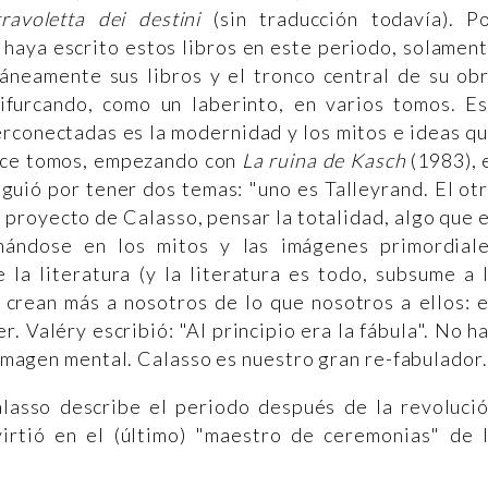
ravoletta dei destini
(sin traducción todavía). P
 haya escrito estos libros en este periodo, solamen
táneamente sus libros y el tronco central de su ob
ifurcando, como un laberinto, en varios tomos. E
erconectadas es la modernidad y los mitos e ideas q
once tomos, empezando con
La ruina de Kasch
(1983), 
guió por tener dos temas: "uno es Talleyrand. El ot
 proyecto de Calasso, pensar la totalidad, algo que 
nándose en los mitos y las imágenes primordial
la literatura (y la literatura es todo, subsume a 
os crean más a nosotros de lo que nosotros a ellos: 
 Valéry escribió: "Al principio era la fábula". No h
a imagen mental. Calasso es nuestro gran re-fabulador
alasso describe el periodo después de la revoluci
irtió en el (último) "maestro de ceremonias" de 