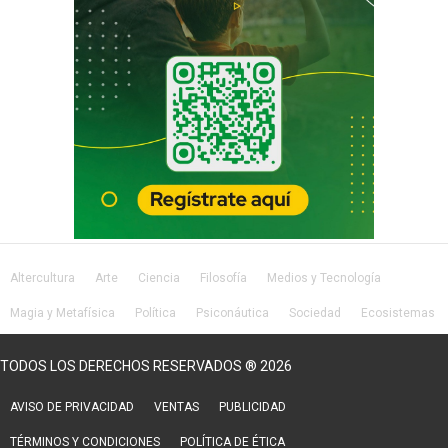
Altercultura
Arte
Ciencia
Filosofía
Medios y Tecnología
Magia y Metafísica
Política
Psiconáutica
Sociedad
Ecosistemas
Salud
Lifestyle
TODOS LOS DERECHOS RESERVADOS ® 2026
AVISO DE PRIVACIDAD
VENTAS
PUBLICIDAD
TÉRMINOS Y CONDICIONES
POLÍTICA DE ÉTICA