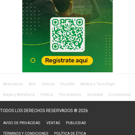
Altercultura
Arte
Ciencia
Filosofía
Medios y Tecnología
Magia y Metafísica
Política
Psiconáutica
Sociedad
Ecosistemas
Salud
Lifestyle
TODOS LOS DERECHOS RESERVADOS ® 2026
AVISO DE PRIVACIDAD
VENTAS
PUBLICIDAD
TÉRMINOS Y CONDICIONES
POLÍTICA DE ÉTICA