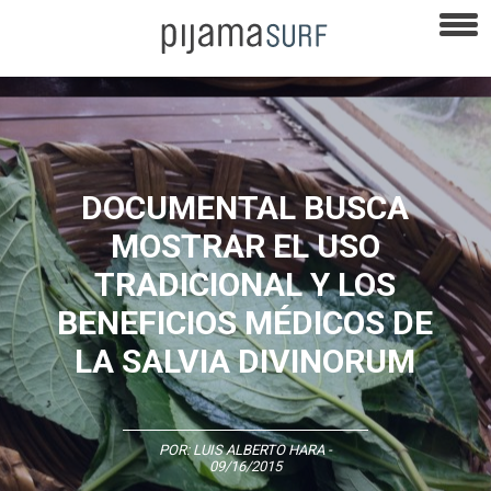
DOCUMENTAL BUSCA
MOSTRAR EL USO
TRADICIONAL Y LOS
BENEFICIOS MÉDICOS DE
LA SALVIA DIVINORUM
POR:
LUIS ALBERTO HARA
-
09/16/2015