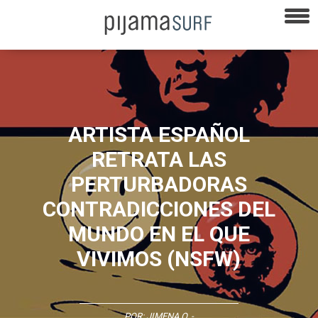
ARTISTA ESPAÑOL
RETRATA LAS
PERTURBADORAS
CONTRADICCIONES DEL
MUNDO EN EL QUE
VIVIMOS (NSFW)
POR:
JIMENA O.
-