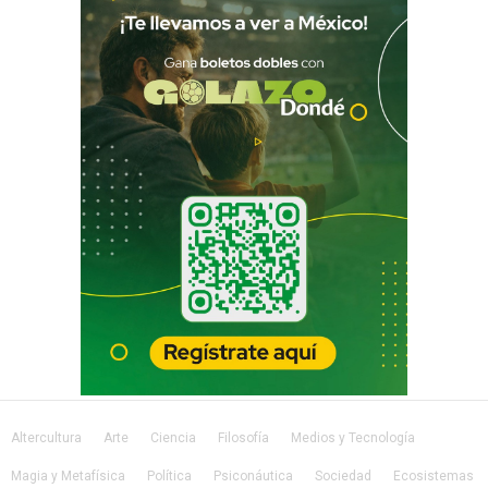
Altercultura
Arte
Ciencia
Filosofía
Medios y Tecnología
Magia y Metafísica
Política
Psiconáutica
Sociedad
Ecosistemas