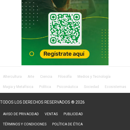
Altercultura
Arte
Ciencia
Filosofía
Medios y Tecnología
Magia y Metafísica
Política
Psiconáutica
Sociedad
Ecosistemas
Salud
Lifestyle
TODOS LOS DERECHOS RESERVADOS ® 2026
AVISO DE PRIVACIDAD
VENTAS
PUBLICIDAD
TÉRMINOS Y CONDICIONES
POLÍTICA DE ÉTICA