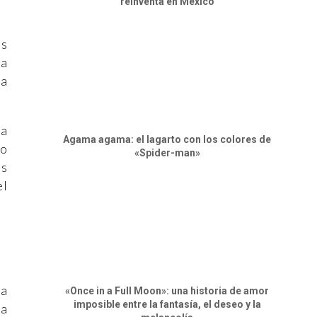
reinventa en México
os
da
na
ra
Agama agama: el lagarto con los colores de
mo
«Spider-man»
os
el
 a
«Once in a Full Moon»: una historia de amor
imposible entre la fantasía, el deseo y la
la