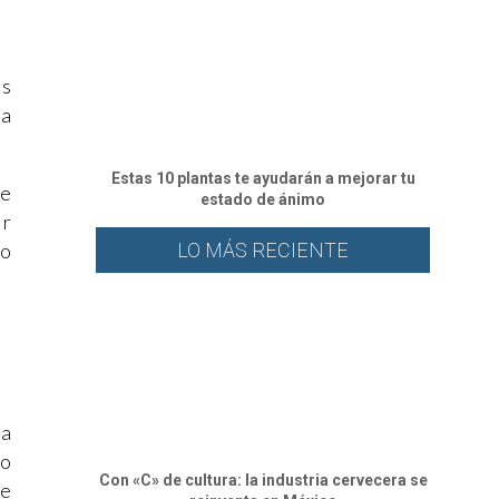
os
la
Estas 10 plantas te ayudarán a mejorar tu
te
estado de ánimo
ir
 o
LO MÁS RECIENTE
la
do
Con «C» de cultura: la industria cervecera se
te