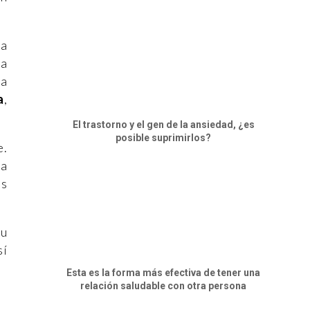
ta
La
la
a
,
El trastorno y el gen de la ansiedad, ¿es
posible suprimirlos?
e.
na
us
tu
sí
Esta es la forma más efectiva de tener una
relación saludable con otra persona