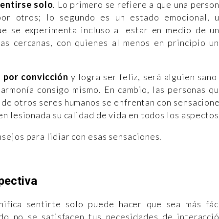
sentirse solo
. Lo primero se refiere a que una perso
or otros; lo segundo es un estado emocional, 
ue se experimenta incluso al estar en medio de u
as cercanas, con quienes al menos en principio u
o por convicción
y logra ser feliz, será alguien sano
armonía consigo mismo. En cambio, las personas q
 de otros seres humanos se enfrentan con sensacion
ven lesionada su calidad de vida en todos los aspectos
ejos para lidiar con esas sensaciones.
pectiva
ifica sentirte solo puede hacer que sea más fác
do no se satisfacen tus necesidades de interacci