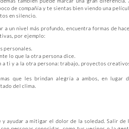
 demás también puede marcar una gran diferencia.
poco de compañía y te sientas bien viendo una pelícu
tos en silencio.
r a un nivel más profundo, encuentra formas de hac
tivas, por ejemplo:
s personales.
te lo que la otra persona dice.
a ti y a la otra persona: trabajo, proyectos creativo
emas que les brindan alegría a ambos, en lugar 
stado del clima.
 ayudar a mitigar el dolor de la soledad. Salir de 
 con personas conocidas, como tus vecinos o la gen