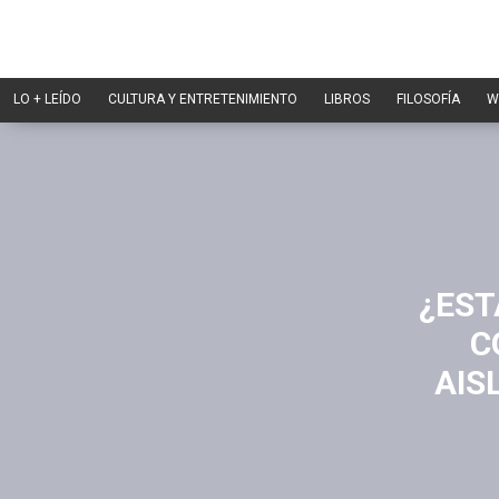
LO + LEÍDO
CULTURA Y ENTRETENIMIENTO
LIBROS
FILOSOFÍA
W
¿EST
C
AIS