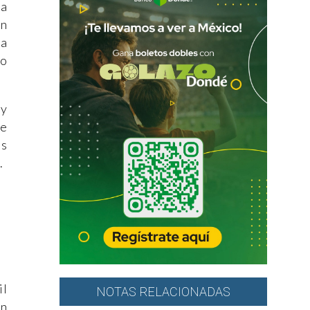
na
un
na
no
 y
ue
es
.
il
NOTAS RELACIONADAS
ón