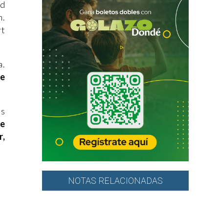
ad
n.
rt
a.
de
us
ue
r,
NOTAS RELACIONADAS