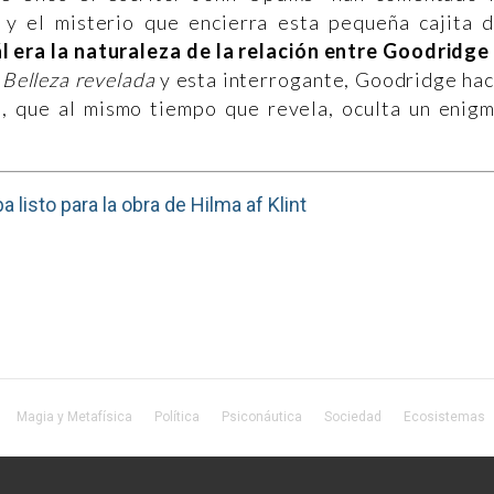
 y el misterio que encierra esta pequeña cajita 
l era la naturaleza de la relación entre Goodridge
n
Belleza revelada
y esta interrogante, Goodridge ha
e, que al mismo tiempo que revela, oculta un enig
 listo para la obra de Hilma af Klint
Magia y Metafísica
Política
Psiconáutica
Sociedad
Ecosistemas