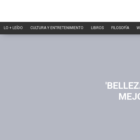
LO + LEÍDO
CULTURA Y ENTRETENIMIENTO
LIBROS
FILOSOFÍA
W
'BELLE
MEJO