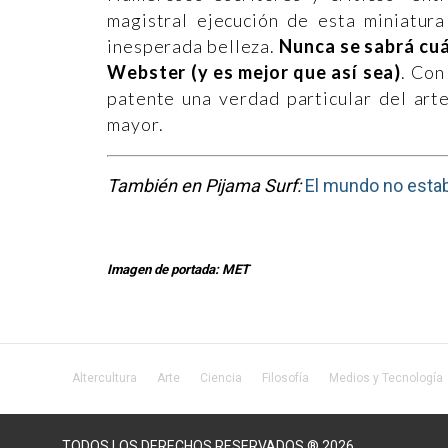
magistral ejecución de esta miniatura
inesperada belleza.
Nunca se sabrá cuá
Webster (y es mejor que así sea)
. Co
patente una verdad particular del art
mayor.
También en Pijama Surf:
El mundo no estaba
Imagen de portada: MET
Altercultura
Arte
Ciencia
Filosofía
Medios y Tecnología
TODOS LOS DERECHOS RESERVADOS ® 2026