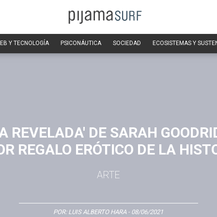
EB Y TECNOLOGÍA
PSICONÁUTICA
SOCIEDAD
ECOSISTEMAS Y SUSTE
ZA REVELADA' DE SARAH GOODRID
R REGALO ERÓTICO DE LA HIST
ARTE
POR:
LUIS ALBERTO HARA
- 08/06/2021