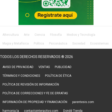
Altercultura
Arte
Ciencia
Filosofía
Medios y Tecnología
Magia y Metafísica
Política
Psiconáutica
Sociedad
Ecosistemas
Salud
Lifestyle
TODOS LOS DERECHOS RESERVADOS ® 2026
AVISO DE PRIVACIDAD
VENTAS
PUBLICIDAD
TÉRMINOS Y CONDICIONES
POLÍTICA DE ÉTICA
POLÍTICA DE REVISIÓN DE INFORMACIÓN
POLÍTICA DE CORRECCIONES Y FE DE ERRATAS
INFORMACIÓN DE PROPIEDAD Y FINANCIACIÓN
parentesis.com
harmonia.la
contactointeractivo.com
Dondé Tienda