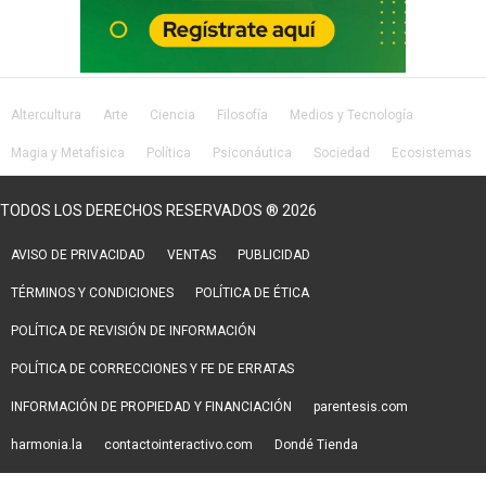
Altercultura
Arte
Ciencia
Filosofía
Medios y Tecnología
Magia y Metafísica
Política
Psiconáutica
Sociedad
Ecosistemas
Salud
Lifestyle
TODOS LOS DERECHOS RESERVADOS ® 2026
AVISO DE PRIVACIDAD
VENTAS
PUBLICIDAD
TÉRMINOS Y CONDICIONES
POLÍTICA DE ÉTICA
POLÍTICA DE REVISIÓN DE INFORMACIÓN
POLÍTICA DE CORRECCIONES Y FE DE ERRATAS
INFORMACIÓN DE PROPIEDAD Y FINANCIACIÓN
parentesis.com
harmonia.la
contactointeractivo.com
Dondé Tienda