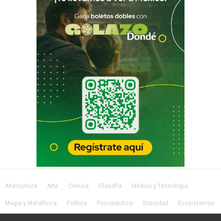
Altercultura
Arte
Ciencia
Filosofía
Medios y Tecnología
Magia y Metafísica
Política
Psiconáutica
Sociedad
Ecosistemas
Salud
Lifestyle