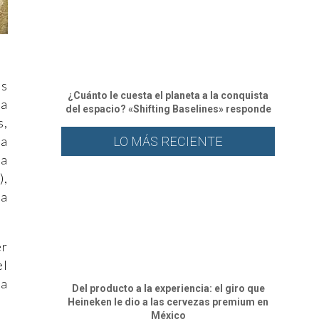
ás
¿Cuánto le cuesta el planeta a la conquista
na
del espacio? «Shifting Baselines» responde
s,
ta
LO MÁS RECIENTE
ía
),
la
er
el
ua
Del producto a la experiencia: el giro que
Heineken le dio a las cervezas premium en
México