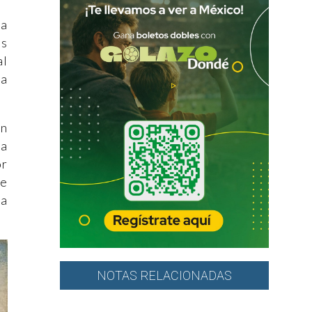
ta
us
al
ra
en
ía
or
de
la
NOTAS RELACIONADAS