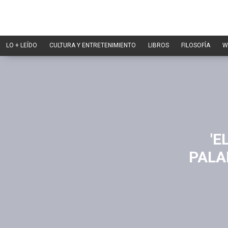
LO + LEÍDO
CULTURA Y ENTRETENIMIENTO
LIBROS
FILOSOFÍA
W
'E
PALAB