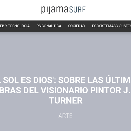
EB Y TECNOLOGÍA
PSICONÁUTICA
SOCIEDAD
ECOSISTEMAS Y SUSTE
L SOL ES DIOS': SOBRE LAS ÚLTI
RAS DEL VISIONARIO PINTOR J.
TURNER
ARTE