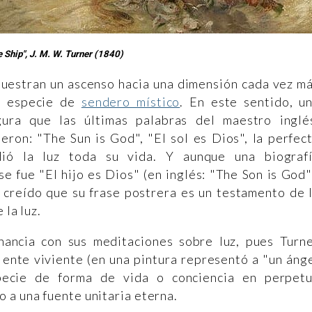
 Ship", J. M. W. Turner (1840)
 muestran un ascenso hacia una dimensión cada vez m
na especie de
sendero místico
. En este sentido, u
gura que las últimas palabras del maestro inglé
eron: "The Sun is God", "El sol es Dios", la perfec
dió la luz toda su vida. Y aunque una biograf
e fue "El hijo es Dios" (en inglés: "The Son is God"
 creído que su frase postrera es un testamento de 
 la luz.
nancia con sus meditaciones sobre luz, pues Turn
n ente viviente (en una pintura representó a "un áng
pecie de forma de vida o conciencia en perpet
 a una fuente unitaria eterna.