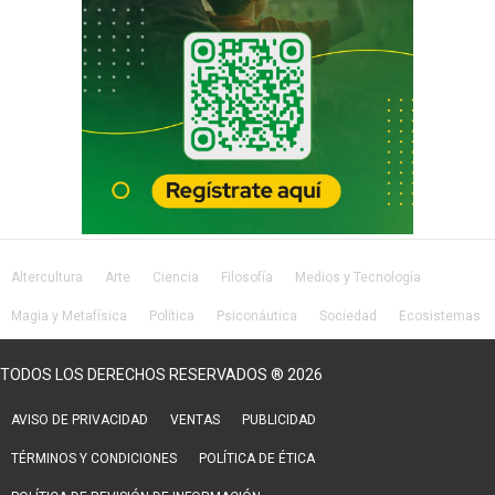
Altercultura
Arte
Ciencia
Filosofía
Medios y Tecnología
Magia y Metafísica
Política
Psiconáutica
Sociedad
Ecosistemas
Salud
Lifestyle
TODOS LOS DERECHOS RESERVADOS ® 2026
AVISO DE PRIVACIDAD
VENTAS
PUBLICIDAD
TÉRMINOS Y CONDICIONES
POLÍTICA DE ÉTICA