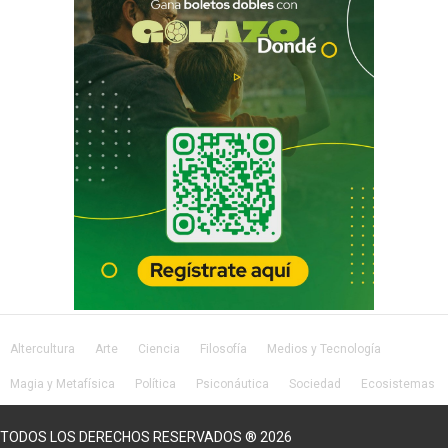
Altercultura
Arte
Ciencia
Filosofía
Medios y Tecnología
Magia y Metafísica
Política
Psiconáutica
Sociedad
Ecosistemas
Salud
Lifestyle
TODOS LOS DERECHOS RESERVADOS ® 2026