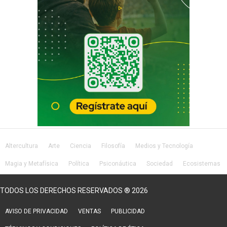
Altercultura
Arte
Ciencia
Filosofía
Medios y Tecnología
Magia y Metafísica
Política
Psiconáutica
Sociedad
Ecosistemas
Salud
Lifestyle
TODOS LOS DERECHOS RESERVADOS ® 2026
AVISO DE PRIVACIDAD
VENTAS
PUBLICIDAD