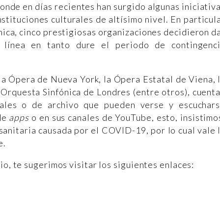
onde en días recientes han surgido algunas iniciativ
tituciones culturales de altísimo nivel. En particul
ica, cinco prestigiosas organizaciones decidieron d
n línea en tanto dure el periodo de contingenc
 la Ópera de Nueva York, la Ópera Estatal de Viena, 
 Orquesta Sinfónica de Londres (entre otros), cuent
uales o de archivo que pueden verse y escuchar
 de
apps
o en sus canales de YouTube, esto, insistimo
s sanitaria causada por el COVID-19, por lo cual vale 
e.
io, te sugerimos visitar los siguientes enlaces: