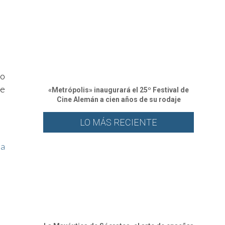
no
de
«Metrópolis» inaugurará el 25º Festival de
Cine Alemán a cien años de su rodaje
LO MÁS RECIENTE
na