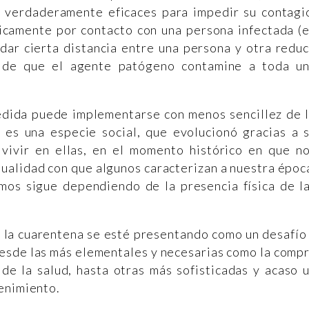
s verdaderamente eficaces para impedir su contagi
nicamente por contacto con una persona infectada (
rdar cierta distancia entre una persona y otra redu
es de que el agente patógeno contamine a toda u
edida puede implementarse con menos sencillez de 
a es una especie social, que evolucionó gracias a 
vivir en ellas, en el momento histórico en que n
tualidad con que algunos caracterizan a nuestra époc
mos sigue dependiendo de la presencia física de l
, la cuarentena se esté presentando como un desafío
esde las más elementales y necesarias como la comp
 de la salud, hasta otras más sofisticadas y acaso 
enimiento.