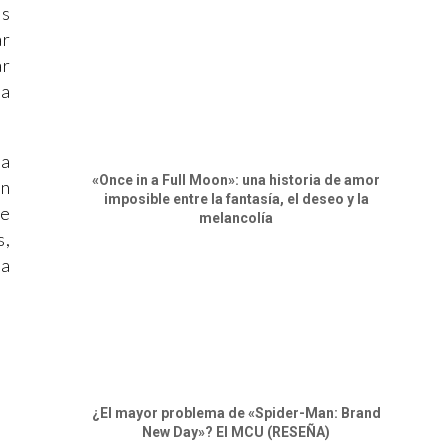
as
ar
ar
ia
la
«Once in a Full Moon»: una historia de amor
an
imposible entre la fantasía, el deseo y la
se
melancolía
s,
la
¿El mayor problema de «Spider-Man: Brand
New Day»? El MCU (RESEÑA)