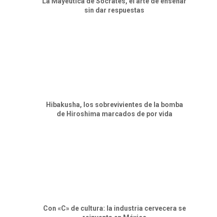
La Mayéutica de Sócrates, el arte de enseñar
sin dar respuestas
Hibakusha, los sobrevivientes de la bomba
de Hiroshima marcados de por vida
Con «C» de cultura: la industria cervecera se