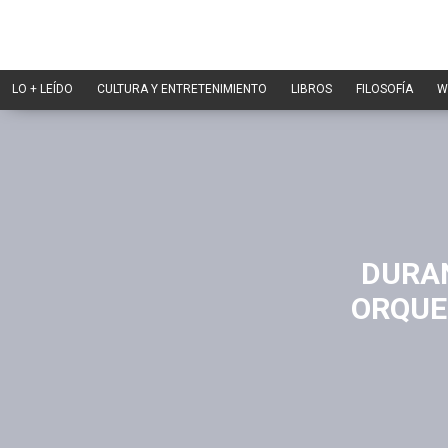
LO + LEÍDO
CULTURA Y ENTRETENIMIENTO
LIBROS
FILOSOFÍA
W
DURAN
ORQUE