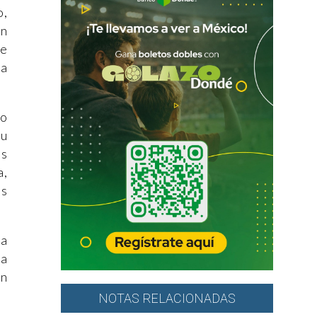
o,
en
ce
na
lo
su
os
a,
as
 a
ra
un
NOTAS RELACIONADAS