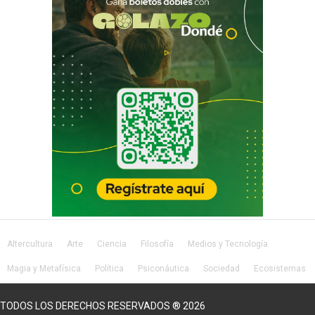
Altercultura
Arte
Ciencia
Filosofía
Medios y Tecnología
Magia y Metafísica
Política
Psiconáutica
Sociedad
Ecosistemas
Salud
Lifestyle
TODOS LOS DERECHOS RESERVADOS ® 2026