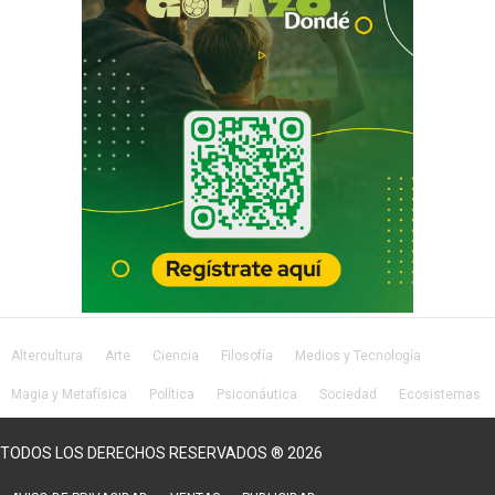
Altercultura
Arte
Ciencia
Filosofía
Medios y Tecnología
Magia y Metafísica
Política
Psiconáutica
Sociedad
Ecosistemas
Salud
Lifestyle
TODOS LOS DERECHOS RESERVADOS ® 2026