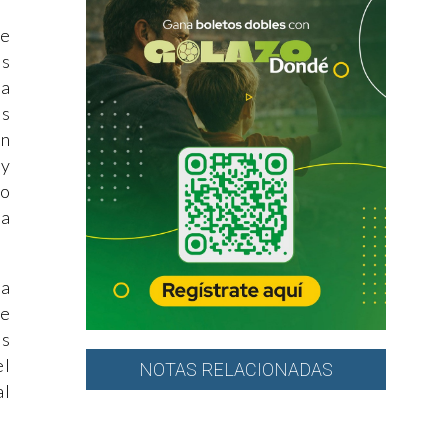
de
us
 a
s
on
 y
lo
 a
da
se
os
el
NOTAS RELACIONADAS
al