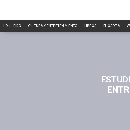
LO + LEÍDO
CULTURA Y ENTRETENIMIENTO
LIBROS
FILOSOFÍA
W
ESTUD
ENTR