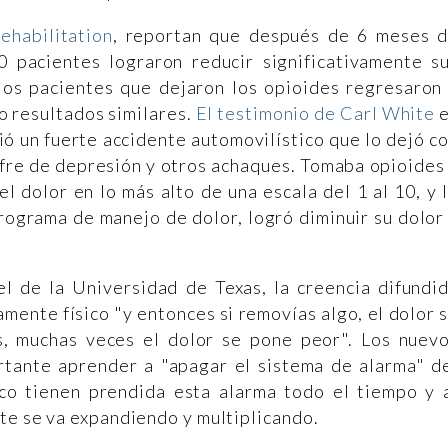
ehabilitation
, reportan que después de 6 meses 
 pacientes lograron reducir significativamente s
 los pacientes que dejaron los opioides regresaron
o resultados similares.
El testimonio de Carl White
e
ió un fuerte accidente automovilístico que lo dejó c
fre de depresión y otros achaques. Tomaba opioides
l dolor en lo más alto de una escala del 1 al 10, y 
rograma de manejo de dolor, logró diminuir su dolor
 de la Universidad de Texas, la creencia difundi
amente físico "y entonces si removías algo, el dolor 
s, muchas veces el dolor se pone peor". Los nuev
tante aprender a "apagar el sistema de alarma" d
co tienen prendida esta alarma todo el tiempo y 
te se va expandiendo y multiplicando.