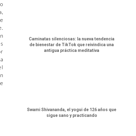
jo
a,
de
e.
en
Caminatas silenciosas: la nueva tendencia
os
de bienestar de TikTok que reivindica una
antigua práctica meditativa
or
 a
el
en
ue
Swami Shivananda, el yogui de 126 años que
sigue sano y practicando