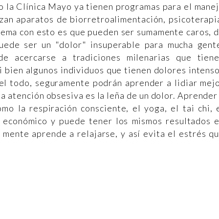
o la Clínica Mayo ya tienen programas para el mane
lizan aparatos de biorretroalimentación, psicoterapi
blema con esto es que pueden ser sumamente caros, 
puede ser un "dolor" insuperable para mucha gent
 de acercarse a tradiciones milenarias que tien
i bien algunos individuos que tienen dolores intens
del todo, seguramente podrán aprender a lidiar mej
-la atención obsesiva es la leña de un dolor. Aprender
mo la respiración consciente, el yoga, el tai chi, 
 económico y puede tener los mismos resultados 
a mente aprende a relajarse, y así evita el estrés q