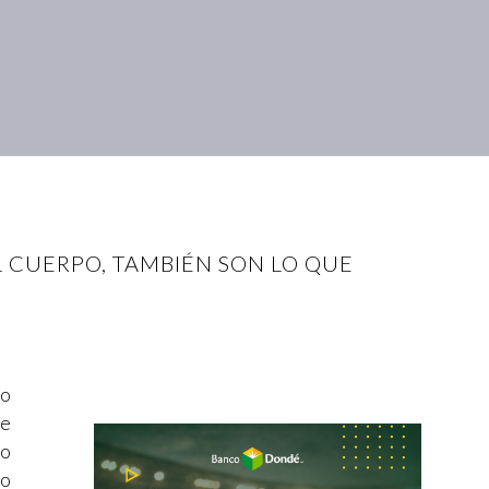
 CUERPO, TAMBIÉN SON LO QUE
co
de
mo
 o