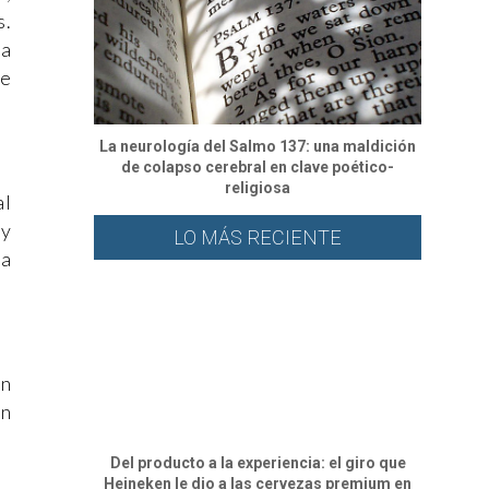
s.
ca
ue
La neurología del Salmo 137: una maldición
de colapso cerebral en clave poético-
religiosa
al
 y
LO MÁS RECIENTE
la
un
en
Del producto a la experiencia: el giro que
Heineken le dio a las cervezas premium en