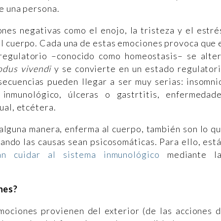
de una persona.
nes negativas como el enojo, la tristeza y el estré
l cuerpo. Cada una de estas emociones provoca que 
regulatorio –conocido como homeostasis– se alte
dus vivendi
y se convierte en un estado regulator
nsecuencias pueden llegar a ser muy serias: insomni
inmunológico, úlceras o gastrtitis, enfermedad
ual, etcétera.
alguna manera, enferma al cuerpo, también son lo q
ando las causas sean psicosomáticas. Para ello, est
án cuidar al sistema inmunológico
mediante la
ones?
emociones provienen del exterior (de las acciones 