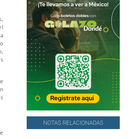
s,
el
ra
io
o,
es
ue
án
s
NOTAS RELACIONADAS
de