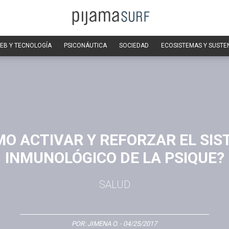
EB Y TECNOLOGÍA
PSICONÁUTICA
SOCIEDAD
ECOSISTEMAS Y SUSTE
O ACTIVAR Y REFORZAR EL SI
INMUNOLÓGICO DE LA PSIQUE?
SALUD
POR:
JIMENA O.
- 04/25/2017