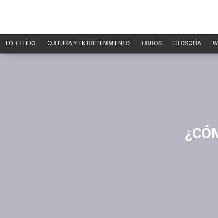
LO + LEÍDO
CULTURA Y ENTRETENIMIENTO
LIBROS
FILOSOFÍA
W
¿CÓM