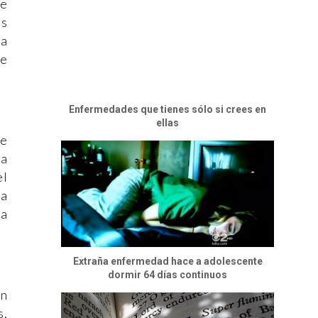
se
as
da
se
Enfermedades que tienes sólo si crees en
ellas
de
la
el
la
ma
Extraña enfermedad hace a adolescente
dormir 64 días continuos
en
s,