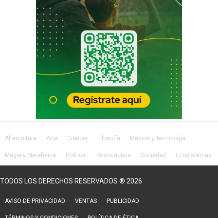
Altercultura
Arte
Ciencia
Filosofía
Medios y Tecnología
Magia y Metafísica
Política
Psiconáutica
Sociedad
Ecosistemas
Salud
Lifestyle
TODOS LOS DERECHOS RESERVADOS ® 2026
AVISO DE PRIVACIDAD
VENTAS
PUBLICIDAD