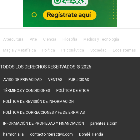
Altercultura
Arte
Ciencia
Filosofía
Medios y Tecnología
Magia y Metafísica
Política
Psiconáutica
Sociedad
Ecosistemas
Salud
Lifestyle
TODOS LOS DERECHOS RESERVADOS ® 2026
AVISO DE PRIVACIDAD
VENTAS
PUBLICIDAD
TÉRMINOS Y CONDICIONES
POLÍTICA DE ÉTICA
POLÍTICA DE REVISIÓN DE INFORMACIÓN
POLÍTICA DE CORRECCIONES Y FE DE ERRATAS
INFORMACIÓN DE PROPIEDAD Y FINANCIACIÓN
parentesis.com
harmonia.la
contactointeractivo.com
Dondé Tienda