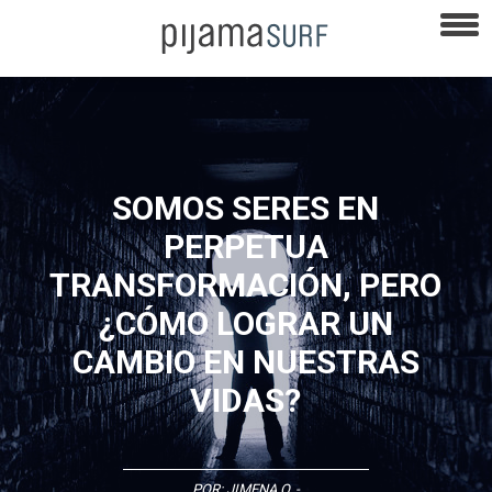
SOMOS SERES EN
PERPETUA
TRANSFORMACIÓN, PERO
¿CÓMO LOGRAR UN
CAMBIO EN NUESTRAS
VIDAS?
POR:
JIMENA O.
-