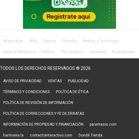
Altercultura
Arte
Ciencia
Filosofía
Medios y Tecnología
Magia y Metafísica
Política
Psiconáutica
Sociedad
Ecosistemas
Salud
Lifestyle
TODOS LOS DERECHOS RESERVADOS ® 2026
AVISO DE PRIVACIDAD
VENTAS
PUBLICIDAD
TÉRMINOS Y CONDICIONES
POLÍTICA DE ÉTICA
POLÍTICA DE REVISIÓN DE INFORMACIÓN
POLÍTICA DE CORRECCIONES Y FE DE ERRATAS
INFORMACIÓN DE PROPIEDAD Y FINANCIACIÓN
parentesis.com
harmonia.la
contactointeractivo.com
Dondé Tienda