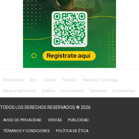
Altercultura
Arte
Ciencia
Filosofía
Medios y Tecnología
Magia y Metafísica
Política
Psiconáutica
Sociedad
Ecosistemas
Salud
Lifestyle
TODOS LOS DERECHOS RESERVADOS ® 2026
AVISO DE PRIVACIDAD
VENTAS
PUBLICIDAD
TÉRMINOS Y CONDICIONES
POLÍTICA DE ÉTICA