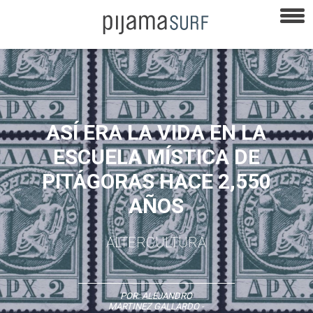
ASÍ ERA LA VIDA EN LA
ESCUELA MÍSTICA DE
PITÁGORAS HACE 2,550
AÑOS
ALTERCULTURA
POR:
ALEJANDRO
MARTINEZ GALLARDO
-