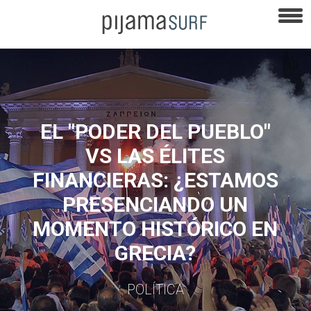
EL "PODER DEL PUEBLO"
VS LAS ÉLITES
FINANCIERAS: ¿ESTAMOS
PRESENCIANDO UN
MOMENTO HISTÓRICO EN
GRECIA?
POLÍTICA