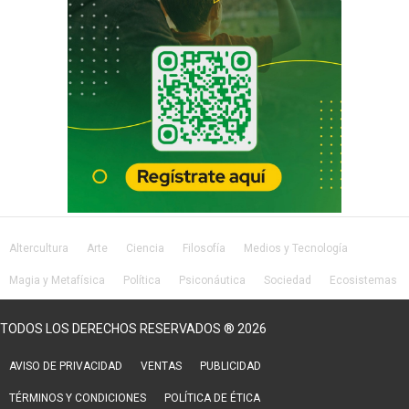
Altercultura
Arte
Ciencia
Filosofía
Medios y Tecnología
Magia y Metafísica
Política
Psiconáutica
Sociedad
Ecosistemas
Salud
Lifestyle
TODOS LOS DERECHOS RESERVADOS ® 2026
AVISO DE PRIVACIDAD
VENTAS
PUBLICIDAD
TÉRMINOS Y CONDICIONES
POLÍTICA DE ÉTICA