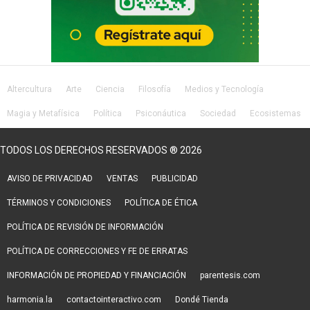
Altercultura
Arte
Ciencia
Filosofía
Medios y Tecnología
Magia y Metafísica
Política
Psiconáutica
Sociedad
Ecosistemas
Salud
Lifestyle
TODOS LOS DERECHOS RESERVADOS ® 2026
AVISO DE PRIVACIDAD
VENTAS
PUBLICIDAD
TÉRMINOS Y CONDICIONES
POLÍTICA DE ÉTICA
POLÍTICA DE REVISIÓN DE INFORMACIÓN
POLÍTICA DE CORRECCIONES Y FE DE ERRATAS
INFORMACIÓN DE PROPIEDAD Y FINANCIACIÓN
parentesis.com
harmonia.la
contactointeractivo.com
Dondé Tienda