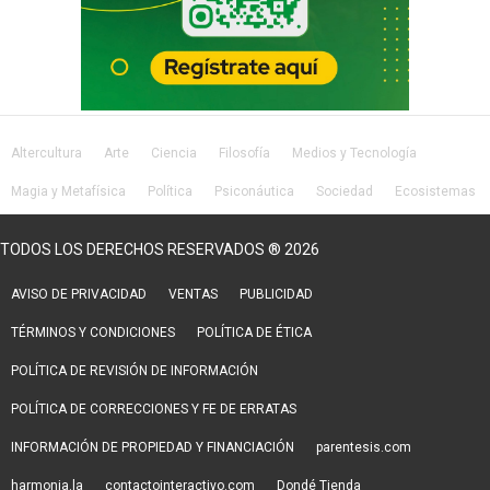
Altercultura
Arte
Ciencia
Filosofía
Medios y Tecnología
Magia y Metafísica
Política
Psiconáutica
Sociedad
Ecosistemas
Salud
Lifestyle
TODOS LOS DERECHOS RESERVADOS ® 2026
AVISO DE PRIVACIDAD
VENTAS
PUBLICIDAD
TÉRMINOS Y CONDICIONES
POLÍTICA DE ÉTICA
POLÍTICA DE REVISIÓN DE INFORMACIÓN
POLÍTICA DE CORRECCIONES Y FE DE ERRATAS
INFORMACIÓN DE PROPIEDAD Y FINANCIACIÓN
parentesis.com
harmonia.la
contactointeractivo.com
Dondé Tienda