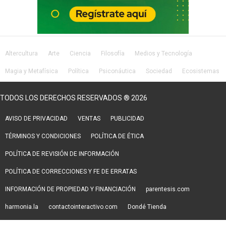
Altercultura
Arte
Ciencia
Filosofía
Medios y Tecnología
Magia y Metafísica
Política
Psiconáutica
Sociedad
Ecosistemas
Salud
Lifestyle
TODOS LOS DERECHOS RESERVADOS ® 2026
AVISO DE PRIVACIDAD
VENTAS
PUBLICIDAD
TÉRMINOS Y CONDICIONES
POLÍTICA DE ÉTICA
POLÍTICA DE REVISIÓN DE INFORMACIÓN
POLÍTICA DE CORRECCIONES Y FE DE ERRATAS
INFORMACIÓN DE PROPIEDAD Y FINANCIACIÓN
parentesis.com
harmonia.la
contactointeractivo.com
Dondé Tienda