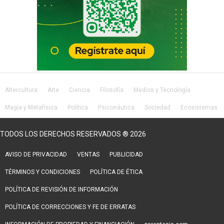
Altercultura
Arte
Ciencia
Filosofía
Medios y Tecnología
Magia y Metafísica
Política
Psiconáutica
Sociedad
Ecosistemas
Salud
Lifestyle
TODOS LOS DERECHOS RESERVADOS ® 2026
AVISO DE PRIVACIDAD
VENTAS
PUBLICIDAD
TÉRMINOS Y CONDICIONES
POLÍTICA DE ÉTICA
POLÍTICA DE REVISIÓN DE INFORMACIÓN
POLÍTICA DE CORRECCIONES Y FE DE ERRATAS