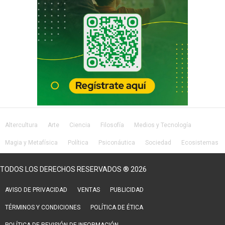
Altercultura
Arte
Ciencia
Filosofía
Medios y Tecnología
Magia y Metafísica
Política
Psiconáutica
Sociedad
Ecosistemas
Salud
Lifestyle
TODOS LOS DERECHOS RESERVADOS ® 2026
AVISO DE PRIVACIDAD
VENTAS
PUBLICIDAD
TÉRMINOS Y CONDICIONES
POLÍTICA DE ÉTICA