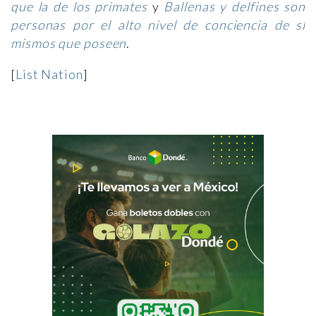
que la de los primates
y
Ballenas y delfines son
personas por el alto nivel de conciencia de sí
mismos que poseen
.
[
List Nation
]