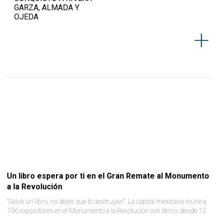
GARZA, ALMADA Y
OJEDA
Un libro espera por ti en el Gran Remate al Monumento
a la Revolución
"Salva un libro, no dejes que lo destruyan". La capital mexicana reúne a
196 expositores en el Monumento a la Revolución con libros desde 10