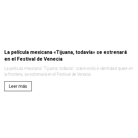
La película mexicana «Tijuana, todavía» se estrenará
en el Festival de Venecia
La película mexicana "Tijuana, todavía", sobre exilio e identidad queer en
la frontera, se estrenará en el Festival de Venecia.
Leer más