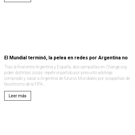
El Mundial terminó, la pelea en redes por Argentina no
Tras la final entre Argentina y España, dos campañas en Change.org
piden distintas cosas: repetir el partido por presunto arbitraje
comprado y sacar a Argentina de futuros Mundiales por sospechas de
favoritismo de la FIFA..
Leer más