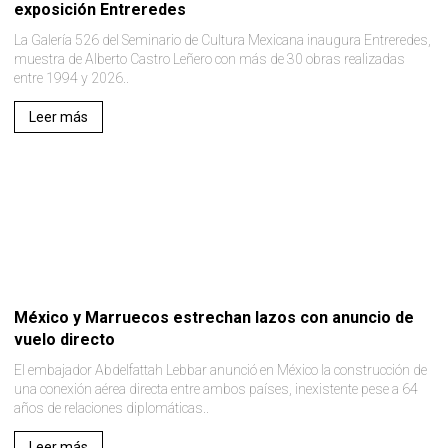
exposición Entreredes
La Galería 526 del Seminario de Cultura Mexicana inaugura Entreredes,
muestra de Alberto Castro Leñero con más de 30 obras realizadas
entre 1994 y 2026..
Leer más
México y Marruecos estrechan lazos con anuncio de
vuelo directo
El embajador Abdelfattah Lebbar anunció en México la construcción de
una conexión aérea directa entre ambos países, inexistente pese a 64
años de relaciones diplomáticas..
Leer más