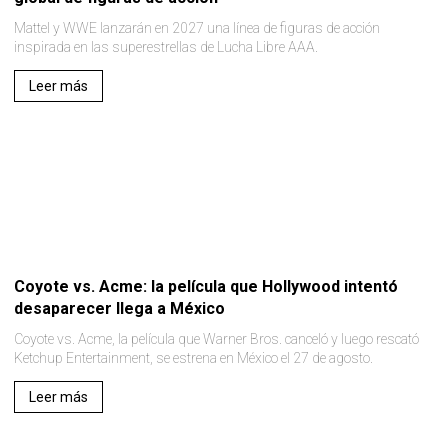
Mattel y WWE lanzarán en 2027 una línea de figuras de acción
inspirada en las superestrellas de Lucha Libre AAA.
Leer más
Coyote vs. Acme: la película que Hollywood intentó
desaparecer llega a México
Coyote vs. Acme, la película que Warner Bros. canceló y luego rescató
Ketchup Entertainment, se estrena en México el 27 de agosto.
Leer más