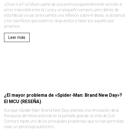
«Once in a Full Moon» parte de una premisa aparentemente sencilla: el
amor imposible entre la Luna y un pequeño vampiro, pero detrás de
esta fábula visual se encuentra una reflexión sobre el deseo, la distancia
y los sacrificios que estamos dispuestos a hacer por aquello que
amamos.
Leer más
¿El mayor problema de «Spider-Man: Brand New Day»?
El MCU (RESEÑA)
Aunque «Spider-Man: Brand New Day» plantea una renovación de la
franquicia del héroe arácnido en la pantalla grande, la cinta de Curt
Connors repite uno de los principales problemas que no han permitido
crear un personaje autónomo.