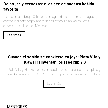
De brujas y cervezas: el origen de nuestra bebida
favorita
Piensa en una bruja. Si tienes la imagen del sombrero puntiagudo,
escoba y el gato negro, ahora sabes cómo lucían las mujeres
cerveceras en la época Medieval. .
Leer más
Cuando el sonido se convierte en joya: Plata Villa y
Huawei reinventan los FreeClip 2 S
Plata Villa y Huawei renuevan su alianza con accesorios en plata y
dorado para los FreeClip 2 S, uniendo joyería mexicana y tecnología.
Leer más
MENTORES