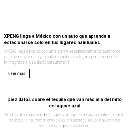
XPENG llega a México con un auto que aprende a
estacionarse solo en tus lugares habituales
XPENG llega a México con un sistema de estacionamiento autónomo
que memoriza rutas y ejecuta maniobras solo, un ejemplo concreto de
IA integrada al uso diario del automóvil.
Leer más
Diez datos sobre el tequila que van más allá del mito
del agave azul
En el Día Internacional del Tequila, la industria mexicana enfrenta el reto
de sostener su crecimiento global sin agotar el agua, el suelo y los
ecosistemas que la sostienen.