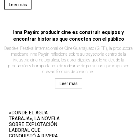
Leer más
Inna Payán: producir cine es construir equipos y
encontrar historias que conecten con el público
Desde el Festival Internacional de Cine Guanajuato (GIFF), la productora
mexicana Inna Payán reflexiona sobre su trayectoria dentro de la
industria cinematográfica, los aprendizajes que le ha dejado la
producción y la importancia de rodearse de personas que impulsen
nuevas formas de crear cine. .
Leer más
«DONDE EL AGUA
TRABAJA», LA NOVELA
SOBRE EXPLOTACIÓN
LABORAL QUE
CONQUISTÓ A RIVERA