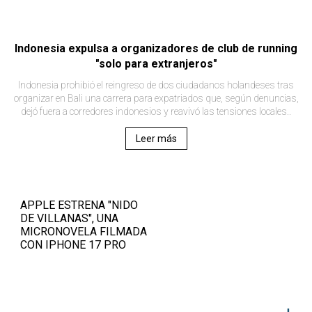
Indonesia expulsa a organizadores de club de running
"solo para extranjeros"
Indonesia prohibió el reingreso de dos ciudadanos holandeses tras
organizar en Bali una carrera para expatriados que, según denuncias,
dejó fuera a corredores indonesios y reavivó las tensiones locales..
Leer más
APPLE ESTRENA "NIDO
DE VILLANAS", UNA
MICRONOVELA FILMADA
CON IPHONE 17 PRO