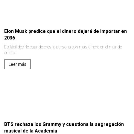
Elon Musk predice que el dinero dejará de importar en
2036
Es fácil decirlo cuando eres la persona con más dinero en el mundo
entero. .
Leer más
BTS rechaza los Grammy y cuestiona la segregación
musical de la Academia