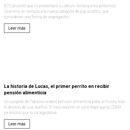
BTS anunció que no presentará su álbum Arirang a los próximos
Grammy, en rechazo a la nueva categoría de pop asiático, que
consideran una forma de segregación..
Leer más
La historia de Lucas, el primer perrito en recibir
pensión alimenticia
Un juzgado de Tabasco ordenó pensión alimenticia para un husky tras
el divorcio de sus dueños. El caso expone un vacío legal que la CDMX
ya resolvió por la vía legislativa..
Leer más