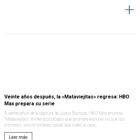
Veinte años después, la «Mataviejitas» regresa: HBO
Max prepara su serie
A veinte años de la captura de Juana Barraza, HBO Max anuncia
"Mataviejitas", thriller psicológico que promete explorar no solo los
crímenes, sino el contexto social que rodeó al caso..
Leer más