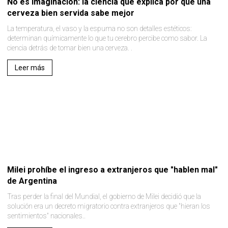
No es imaginación: la ciencia que explica por qué una
cerveza bien servida sabe mejor
La temperatura, el vaso y la espuma no son detalles estéticos:
determinan químicamente lo que tu cerebro percibe como sabor. La
ciencia detrás de tomar bien una cerveza. .
Leer más
Milei prohíbe el ingreso a extranjeros que "hablen mal"
de Argentina
Tras perder la final del Mundial, el gobierno de Milei decidió que la
solución era un decreto migratorio contra extranjeros que "hieran los
sentimientos" nacionales..