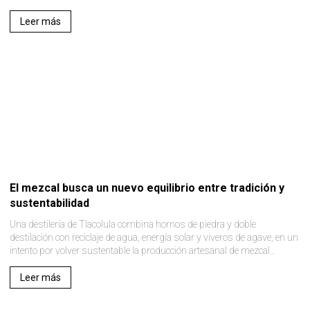
Leer más
El mezcal busca un nuevo equilibrio entre tradición y
sustentabilidad
Una destilería de Tlacolula combina hornos de piedra y doble
destilación con reciclaje de agua, energía solar y viveros de agave, en un
intento por volver sustentable la producción artesanal de mezcal..
Leer más