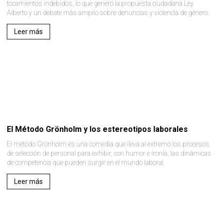
tocamientos indebidos, lo que generó la propuesta ciudadana Ley
Alberto y un debate más amplio sobre denuncias y violencia de género..
Leer más
El Método Grönholm y los estereotipos laborales
El método Grönholm es una comedia que lleva al extremo los procesos
de selección de personal para exhibir, con humor e ironía, las dinámicas
de competencia que pueden surgir en el mundo laboral.
Leer más