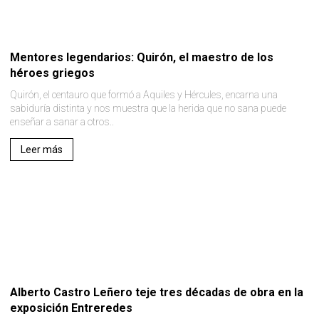
Mentores legendarios: Quirón, el maestro de los
héroes griegos
Quirón, el centauro que formó a Aquiles y Hércules, encarna una
sabiduría distinta y nos muestra que la herida que no sana puede
enseñar a sanar a otros..
Leer más
Alberto Castro Leñero teje tres décadas de obra en la
exposición Entreredes