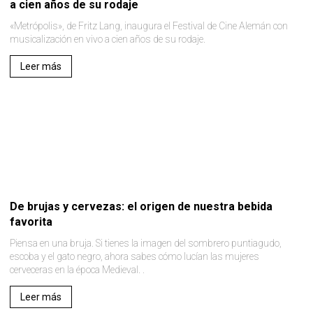
a cien años de su rodaje
«Metrópolis», de Fritz Lang, inaugura el Festival de Cine Alemán con
musicalización en vivo a cien años de su rodaje.
Leer más
De brujas y cervezas: el origen de nuestra bebida
favorita
Piensa en una bruja. Si tienes la imagen del sombrero puntiagudo,
escoba y el gato negro, ahora sabes cómo lucían las mujeres
cerveceras en la época Medieval. .
Leer más