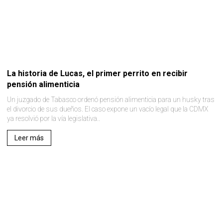
La historia de Lucas, el primer perrito en recibir
pensión alimenticia
Un juzgado de Tabasco ordenó pensión alimenticia para un husky tras
el divorcio de sus dueños. El caso expone un vacío legal que la CDMX
ya resolvió por la vía legislativa..
Leer más