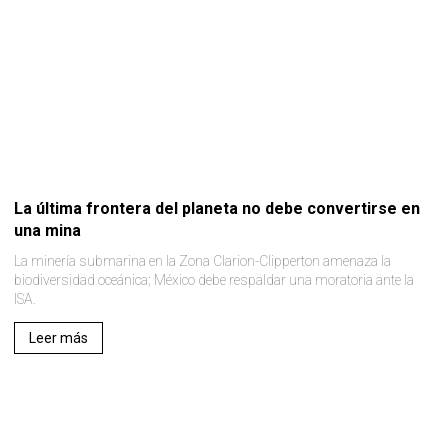
La última frontera del planeta no debe convertirse en
una mina
La minería submarina en la Zona Clarion-Clipperton amenaza la
biodiversidad oceánica; México debe respaldar una moratoria ante la
ISA.
Leer más