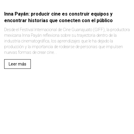
Inna Payán: producir cine es construir equipos y
encontrar historias que conecten con el público
Desde el Festival Internacional de Cine Guanajuato (GIFF), la productora
mexicana Inna Payán reflexiona sobre su trayectoria dentro de la
industria cinematográfica, los aprendizajes que le ha dejado la
producción y la importancia de rodearse de personas que impulsen
nuevas formas de crear cine. .
Leer más