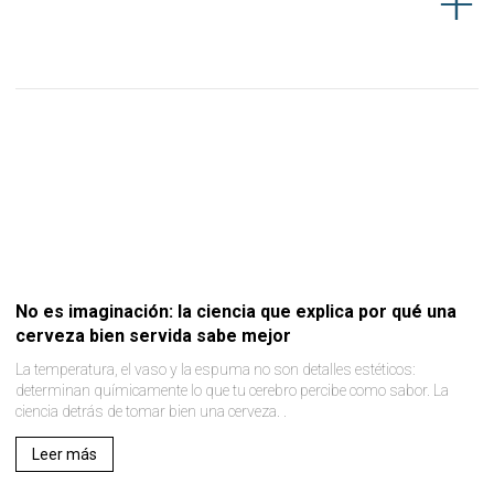
No es imaginación: la ciencia que explica por qué una
cerveza bien servida sabe mejor
La temperatura, el vaso y la espuma no son detalles estéticos:
determinan químicamente lo que tu cerebro percibe como sabor. La
ciencia detrás de tomar bien una cerveza. .
Leer más