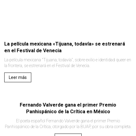
La película mexicana «Tijuana, todavía» se estrenará
en el Festival de Venecia
La película mexicana "Tijuana, todavía", sobre exilio e identidad queer en
la frontera, se estrenará en el Festival de Venecia.
Leer más
Fernando Valverde gana el primer Premio
Panhispánico de la Crítica en México
El poeta español Fernando Valverde gana el primer Premio
Panhispánico de la Crítica, otorgado por la BUAP, por su obra completa.