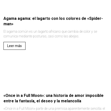
Agama agama: el lagarto con los colores de «Spider-
man»
El agama común es un lagarto africano que cambia de color y se
comunica mediante posturas, casi como las abejas.
Leer más
«Once in a Full Moon»: una historia de amor imposible
entre la fantasía, el deseo y la melancolía
«Once in a Full Moon» parte de una premisa aparentemente sencilla: el