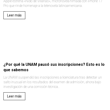
Apple estrena «Nido de Villanas», micronovela filmada con iPhone 17
Pro que rinde homenaje a la telenovela latinoamericana.
Leer más
¿Por qué la UNAM pausó sus inscripciones? Esto es lo
que sabemos
La UNAM suspendió las inscripciones a licenciatura tras detectar un
salto inusual en los resultados del examen de admisión, ahora bajo
investigación de una comisión técnica..
Leer más