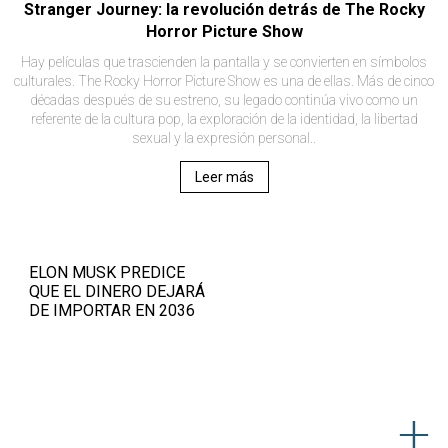
Stranger Journey: la revolución detrás de The Rocky
Horror Picture Show
Hay películas que trascienden la pantalla y se convierten en símbolos
culturales. The Rocky Horror Picture Show es una de ellas. Más de cinco
décadas después de su estreno, su legado continúa vivo como un
referente de la cultura pop, la exploración de la identidad, la libertad
sexual y la expresión personal..
Leer más
ELON MUSK PREDICE
QUE EL DINERO DEJARÁ
DE IMPORTAR EN 2036