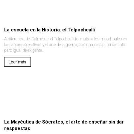
La escuela en la Historia: el Telpochcalli
A diferencia del Calmécac, el Telpochcalli formaba a los macehuales en
las labores colectivas y el arte de la guerra, con una disciplina distinta
pero igual de exigente..
Leer más
La Mayéutica de Sócrates, el arte de enseñar sin dar
respuestas