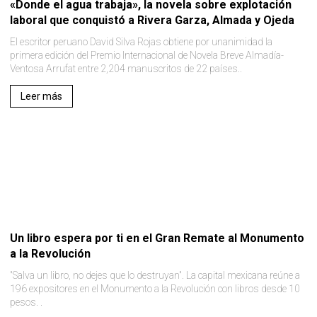
«Donde el agua trabaja», la novela sobre explotación
laboral que conquistó a Rivera Garza, Almada y Ojeda
El escritor peruano David Silva Rojas obtiene por unanimidad la
primera edición del Premio Internacional de Novela Breve Almadía-
Ventosa Arrufat entre 2,204 manuscritos de 22 países..
Leer más
Un libro espera por ti en el Gran Remate al Monumento
a la Revolución
"Salva un libro, no dejes que lo destruyan". La capital mexicana reúne a
196 expositores en el Monumento a la Revolución con libros desde 10
pesos. .