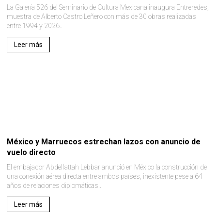
La Galería 526 del Seminario de Cultura Mexicana inaugura Entreredes,
muestra de Alberto Castro Leñero con más de 30 obras realizadas
entre 1994 y 2026..
Leer más
México y Marruecos estrechan lazos con anuncio de
vuelo directo
El embajador Abdelfattah Lebbar anunció en México la construcción de
una conexión aérea directa entre ambos países, inexistente pese a 64
años de relaciones diplomáticas..
Leer más