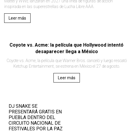
Mattel y WWE lanzarán en 2027 una línea de figuras de acción
inspirada en las superestrellas de Lucha Libre AAA.
Leer más
Coyote vs. Acme: la película que Hollywood intentó
desaparecer llega a México
Coyote vs. Acme, la película que Warner Bros. canceló y luego rescató
Ketchup Entertainment, se estrena en México el 27 de agosto.
Leer más
DJ SNAKE SE
PRESENTARÁ GRATIS EN
PUEBLA DENTRO DEL
CIRCUITO NACIONAL DE
FESTIVALES POR LA PAZ