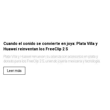
Cuando el sonido se convierte en joya: Plata Villa y
Huawei reinventan los FreeClip 2 S
Plata Villa y Huawei renuevan su alianza con accesorios en plata y
dorado para los FreeClip 2 S, uniendo joyería mexicana y tecnología.
Leer más