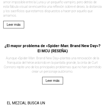
amor imposible entre la Luna y un pequeño vampiro, pero detrás de
esta fábula visual se encuentra una reflexión sobre el deseo, la distancia
y los sacrificios que estamos dispuestos a hacer por aquello que
amamos.
Leer más
¿El mayor problema de «Spider-Man: Brand New Day»?
El MCU (RESEÑA)
Aunque «Spider-Man: Brand New Day» plantea una renovación de la
franquicia del héroe arácnido en la pantalla grande, la cinta de Curt
Connors repite uno de los principales problemas que no han permitido
crear un personaje autónomo.
Leer más
EL MEZCAL BUSCA UN