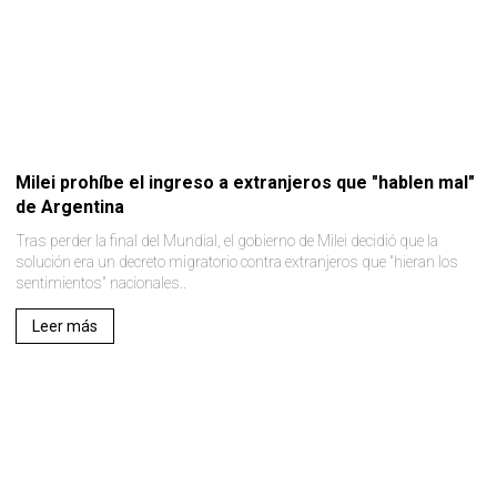
Milei prohíbe el ingreso a extranjeros que "hablen mal"
de Argentina
Tras perder la final del Mundial, el gobierno de Milei decidió que la
solución era un decreto migratorio contra extranjeros que "hieran los
sentimientos" nacionales..
Leer más