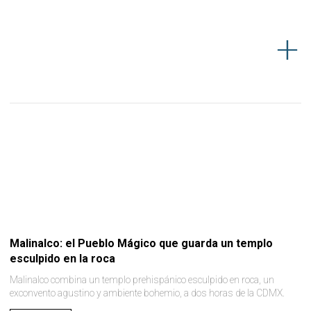
Malinalco: el Pueblo Mágico que guarda un templo
esculpido en la roca
Malinalco combina un templo prehispánico esculpido en roca, un
exconvento agustino y ambiente bohemio, a dos horas de la CDMX.