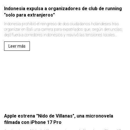
Indonesia expulsa a organizadores de club de running
"solo para extranjeros"
Indonesia prohibió el reingreso de dos ciudadanos holandeses tras
organizar en Bali una carrera para expatriados que, según denuncias,
dejó fuera a corredores indonesios y reavivó las tensiones locales..
Leer más
Apple estrena "Nido de Villanas", una micronovela
filmada con iPhone 17 Pro