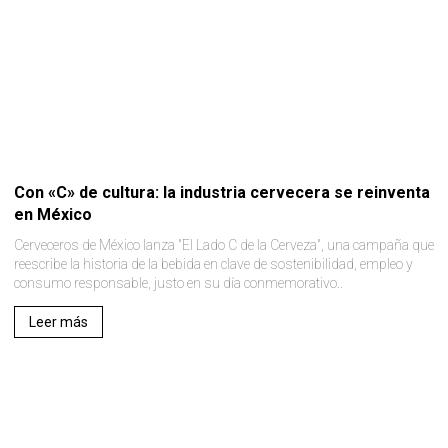
Con «C» de cultura: la industria cervecera se reinventa
en México
Cerveceros de México lanza "El Lado C de la Cerveza", una campaña que
reescribe la historia de la bebida en clave de sostenibilidad, empleo y
consumo responsable, justo en su día conmemorativo..
Leer más