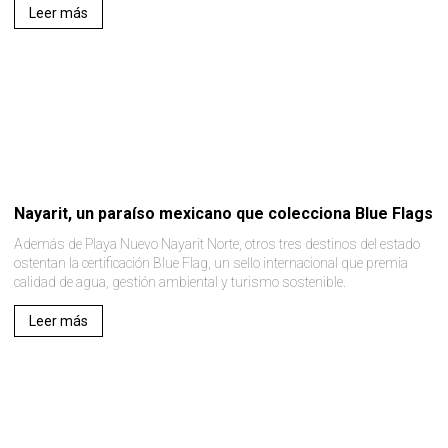
Leer más
Nayarit, un paraíso mexicano que colecciona Blue Flags
Además de Playa Nuevo Nayarit Norte, otros tres destinos del estado
ostentan la certificación Blue Flag, un sello internacional que premia
calidad de agua, gestión ambiental y turismo sostenible.
Leer más