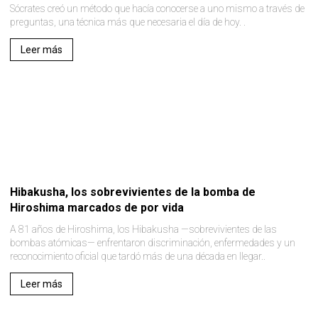
Sócrates creó un método que hacía conocerse a uno mismo a través de
preguntas, una técnica más que necesaria el día de hoy. .
Leer más
Hibakusha, los sobrevivientes de la bomba de
Hiroshima marcados de por vida
A 81 años de Hiroshima, los Hibakusha —sobrevivientes de las
bombas atómicas— enfrentaron discriminación, enfermedades y un
reconocimiento oficial que tardó más de una década en llegar..
Leer más