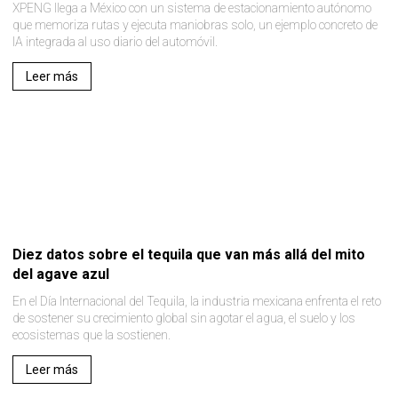
XPENG llega a México con un sistema de estacionamiento autónomo
que memoriza rutas y ejecuta maniobras solo, un ejemplo concreto de
IA integrada al uso diario del automóvil.
Leer más
Diez datos sobre el tequila que van más allá del mito
del agave azul
En el Día Internacional del Tequila, la industria mexicana enfrenta el reto
de sostener su crecimiento global sin agotar el agua, el suelo y los
ecosistemas que la sostienen.
Leer más