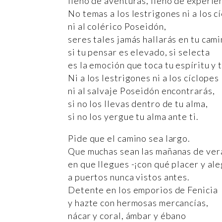
lleno de aventuras, lleno de experie
No temas a los lestrigones ni a los c
ni al colérico Poseidón,
seres tales jamás hallarás en tu cami
si tu pensar es elevado, si selecta
es la emoción que toca tu espíritu y 
Ni a los lestrigones ni a los cíclopes
ni al salvaje Poseidón encontrarás,
si no los llevas dentro de tu alma,
si no los yergue tu alma ante ti.
Pide que el camino sea largo.
Que muchas sean las mañanas de ver
en que llegues -¡con qué placer y ale
a puertos nunca vistos antes.
Detente en los emporios de Fenicia
y hazte con hermosas mercancías,
nácar y coral, ámbar y ébano