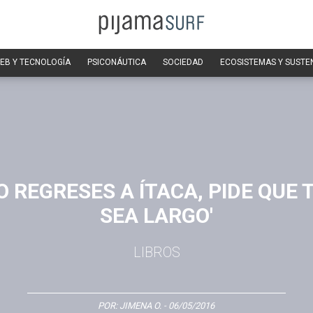
EB Y TECNOLOGÍA
PSICONÁUTICA
SOCIEDAD
ECOSISTEMAS Y SUSTE
 REGRESES A ÍTACA, PIDE QUE 
SEA LARGO'
LIBROS
POR:
JIMENA O.
- 06/05/2016