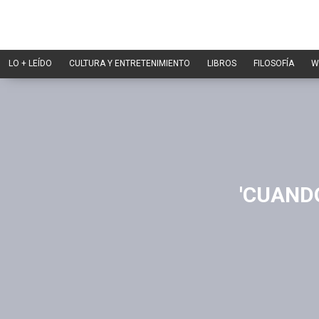
LO + LEÍDO
CULTURA Y ENTRETENIMIENTO
LIBROS
FILOSOFÍA
W
'CUANDO