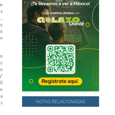
se
as
o…
 y
mo
en
no
 y
io
a”
10
go
na
NOTAS RELACIONADAS
es