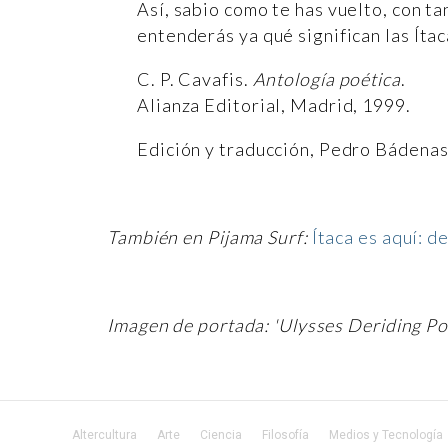
Así, sabio como te has vuelto, con ta
entenderás ya qué significan las Ítac
C. P. Cavafis.
Antología poética
.
Alianza Editorial, Madrid, 1999.
Edición y traducción, Pedro Bádenas
También en Pijama Surf:
Ítaca es aquí: de
Imagen de portada: 'Ulysses Deriding P
Altercultura
Arte
Ciencia
Filosofía
Medios y Tecnología