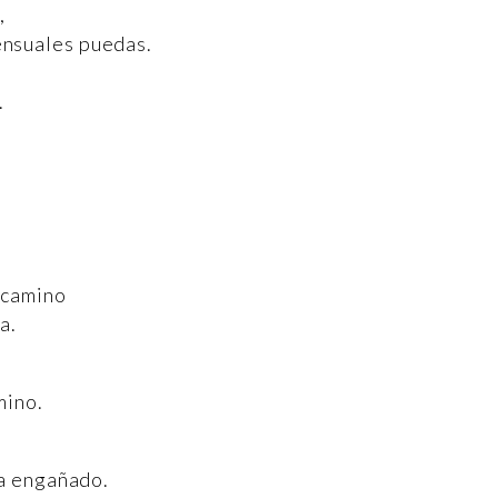
,
nsuales puedas.
.
 camino
a.
mino.
ha engañado.