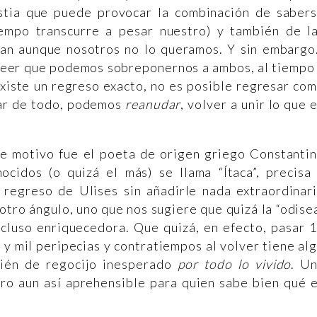
stia que puede provocar la combinación de saber
iempo transcurre a pesar nuestro) y también de l
san aunque nosotros no lo queramos. Y sin embarg
 creer que podemos sobreponernos a ambos, al tiempo
 existe un regreso exacto, no es posible regresar co
sar de todo, podemos
reanudar
, volver a unir lo que 
e motivo fue el poeta de origen griego Constanti
cidos (o quizá el más) se llama “Ítaca”, precisa
 regreso de Ulises sin añadirle nada extraordinar
otro ángulo, uno que nos sugiere que quizá la “odise
ncluso enriquecedora. Que quizá, en efecto, pasar 
 y mil peripecias y contratiempos al volver tiene al
bién de regocijo inesperado
por todo lo vivido
. U
ro aun así aprehensible para quien sabe bien qué 