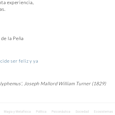
nta experiencia,
as.
 de la Peña
cide ser feliz y ya
olyphemus', Joseph Mallord William Turner (1829)
Magia y Metafísica
Política
Psiconáutica
Sociedad
Ecosistemas