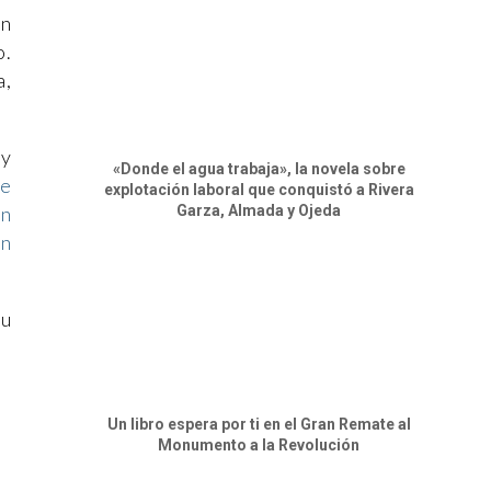
un
o.
a,
y
«Donde el agua trabaja», la novela sobre
de
explotación laboral que conquistó a Rivera
Garza, Almada y Ojeda
un
un
su
Un libro espera por ti en el Gran Remate al
Monumento a la Revolución