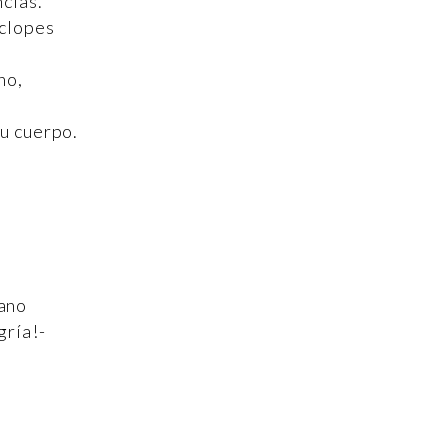
ncias.
íclopes
no,
tu cuerpo.
ano
gría!-