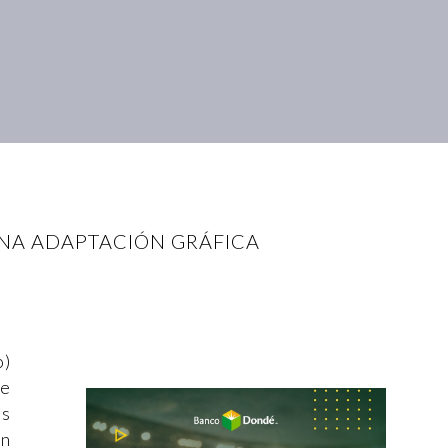
UNA ADAPTACIÓN GRÁFICA
o)
ue
as
en