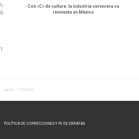
n,
Con «C» de cultura: la industria cervecera se
ió
reinventa en México
 y
Salud
Lifestyle
POLÍTICA DE CORRECCIONES Y FE DE ERRATAS