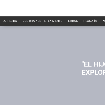
LO + LEÍDO
CULTURA Y ENTRETENIMIENTO
LIBROS
FILOSOFÍA
W
"EL HI
EXPLOR