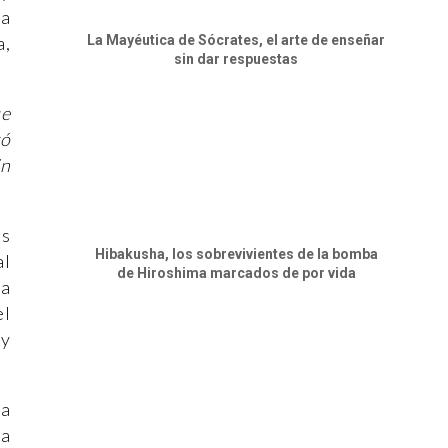
na
La Mayéutica de Sócrates, el arte de enseñar
a,
sin dar respuestas
ue
tó
in
as
Hibakusha, los sobrevivientes de la bomba
al
de Hiroshima marcados de por vida
ra
el
 y
la
 a