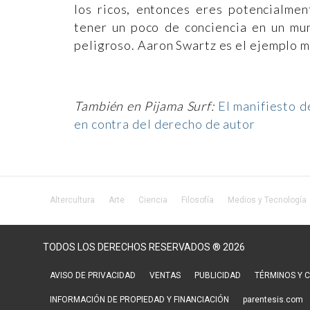
los ricos, entonces eres potencialment
tener un poco de conciencia en un mun
peligroso. Aaron Swartz es el ejemplo má
También en Pijama Surf:
El manifiesto d
en contra del derecho de autor
Altercultura
Arte
Ciencia
Filosofía
Medios y Tecnología
TODOS LOS DERECHOS RESERVADOS ® 2026
AVISO DE PRIVACIDAD
VENTAS
PUBLICIDAD
TÉRMINOS Y 
INFORMACIÓN DE PROPIEDAD Y FINANCIACIÓN
parentesis.com