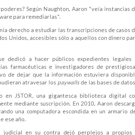
rpoderes? Según Naughton, Aaron "veía instancias 
tware para remediarlas".
enía derecho a estudiar las transcripciones de casos 
dos Unidos, accesibles sólo a aquellos con dinero pa
se dedicó a hacer públicos expedientes legales
ías farmacéuticas e investigadores de prestigios
tivo de dejar que la información estuviera disponib
pudieran atravesar los
paywalls
de las bases de datos
o en JSTOR, una gigantesca biblioteca digital c
mente mediante suscripción. En 2010, Aaron descar
izando una computadora escondida en un armario d
de ese año.
 judicial en su contra dejó perplejos a propios