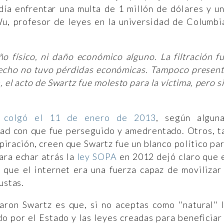
día enfrentar una multa de 1 millón de dólares y u
Wu, profesor de leyes en la universidad de Columbi
o físico, ni daño económico alguno. La filtración f
hecho no tuvo pérdidas económicas. Tampoco presen
 el acto de Swartz fue molesto para la víctima, pero s
e colgó el 11 de enero de 2013
, según algun
idad con que fue perseguido y amedrentado. Otros, t
piración, creen que Swartz fue un blanco político pa
ara echar atrás la
ley SOPA
en 2012 dejó claro que 
 que el internet era una fuerza capaz de movilizar
ustas.
Aaron Swartz es que, si no aceptas como "natural" 
do por el Estado y las leyes creadas para beneficiar