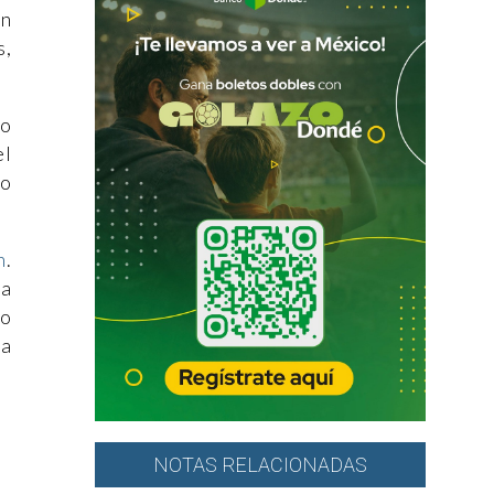
en
s,
lo
el
so
n
.
ra
no
ta
NOTAS RELACIONADAS