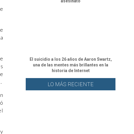
asesinato
de
de
ra
 e
El suicidio a los 26 años de Aaron Swartz,
una de las mentes más brillantes en la
as
historia de Internet
le
.
LO MÁS RECIENTE
on
gó
el
 y