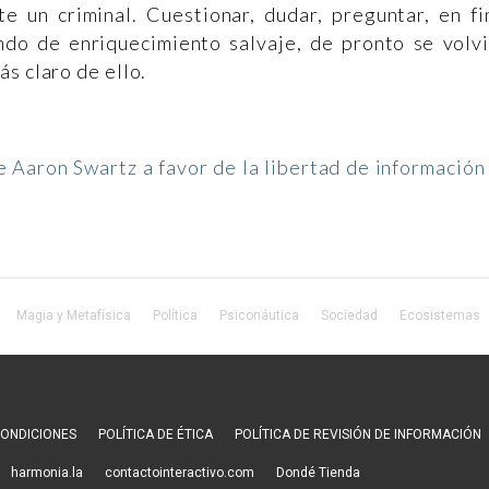
e un criminal. Cuestionar, dudar, preguntar, en fi
do de enriquecimiento salvaje, de pronto se volv
s claro de ello.
e Aaron Swartz a favor de la libertad de información
Magia y Metafísica
Política
Psiconáutica
Sociedad
Ecosistemas
CONDICIONES
POLÍTICA DE ÉTICA
POLÍTICA DE REVISIÓN DE INFORMACIÓN
harmonia.la
contactointeractivo.com
Dondé Tienda