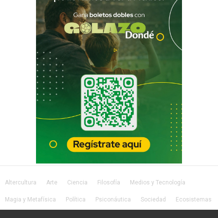
Altercultura
Arte
Ciencia
Filosofía
Medios y Tecnología
Magia y Metafísica
Política
Psiconáutica
Sociedad
Ecosistemas
Salud
Lifestyle